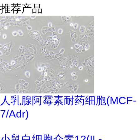
推荐产品
人乳腺阿霉素耐药细胞(MCF-
7/Adr)
小鼠白细胞介素12(IL-