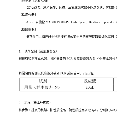
【储存条件及有效期】
-20℃±5℃，避光保存、运输、反复冻融次数不超过 5 次，有效期 1
【适用仪器】
ABI 、安捷伦 MX3000P/3005P、LightCycler、Bio-Rad、Eppe
【核酸提取】
推荐采用上海烜雅生物科技有限公司生产的核酸提取或纯化试剂（
1. 试剂配制（试剂准备区）
根据待检测样本总数，设所需要的 PCR 反应管管数为 N（N=样本数+1
将混合好的测试反应液分装到 PCR 反应管中，21μL/管。
2. 加样（样本处理区）
将步骤 1 提取的核酸、阳性质控品、阴性质控品各取 4μL，分别加入