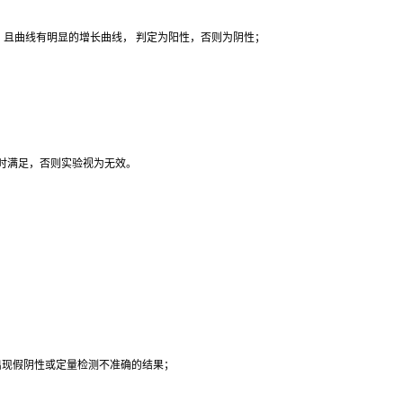
38，且曲线有明显的增长曲线， 判定为阳性，否则为阴性；
同时满足，否则实验视为无效。
，出现假阴性或定量检测不准确的结果；
。