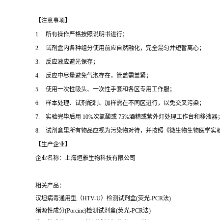
【注意事项】
1. 所有操作严格按照说明书进行；
2. 试剂盒内各种组分使用前应自然融化，完全混匀并短暂离心；
3. 反应液应避光保存；
4. 反应中尽量避免气泡存在，管盖需盖紧；
5. 使用一次性吸头、一次性手套和各区专用工作服；
6. 样本处理、试剂配制、加样需在不同区进行，以免交叉污染；
7. 实验完毕后用 10%次氯酸或 75%酒精或紫外灯处理工作台和移液器
8. 试剂盒里所有物品应视为污染物对待，并按照《微生物生物医学实
【生产企业】
企业名称：上海烜雅生物科技有限公司
相关产品：
汉坦病毒通用型（HTV-U）检测试剂盒(荧光-PCR法)
猪源性成分(Porcine)检测试剂盒(荧光-PCR法)