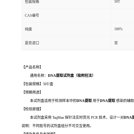
50T
包装规格
CAS编号
100%
纯度
是否进口
否
【产品名称】
通用名称：
DNA提取试剂盒（吸附柱法）
【包装规格】50T/盒
【预期用途】
本试剂盒适用于检测样本中的
DNA提取
用于
DNA提取
感染的辅助
【检验原理】
本试剂盒采用 TaqMan 探针法实时荧光 PCR 技术，设计一对
DNA
说明：不同批号的试剂盒组分不可交互使用。