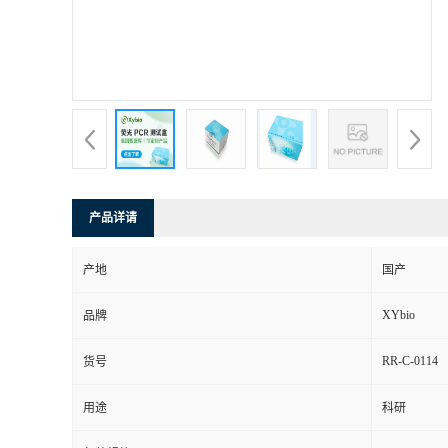
产品详请
产地
国产
XYbio
品牌
RR-C-0114
货号
用途
科研