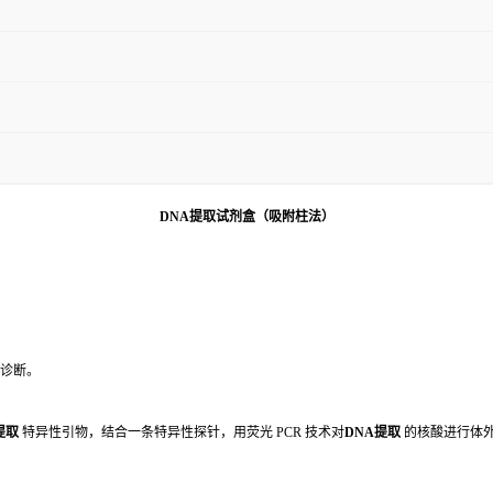
DNA提取试剂盒（吸附柱法）
诊断。
提取
特异性引物，结合一条特异性探针，用荧光 PCR 技术对
DNA提取
的核酸进行体