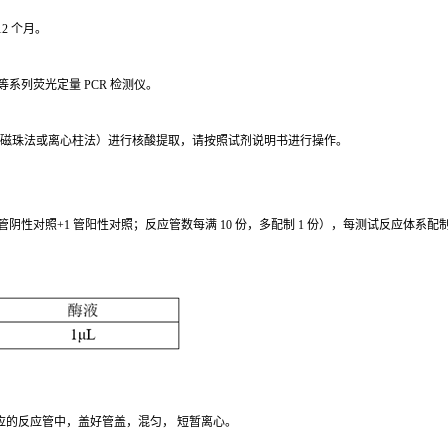
2 个月。
ndorf 等系列荧光定量 PCR 检测仪。
磁珠法或离心柱法）进行核酸提取，请按照试剂说明书进行操作。
 管阴性对照+1 管阳性对照；反应管数每满 10 份，多配制 1 份），每测试反应体系配
相应的反应管中，盖好管盖，混匀， 短暂离心。