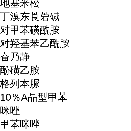
地塞米松
丁溴东莨菪碱
对甲苯磺酰胺
对羟基苯乙酰胺
奋乃静
酚磺乙胺
格列本脲
10％A晶型甲苯
咪唑
甲苯咪唑