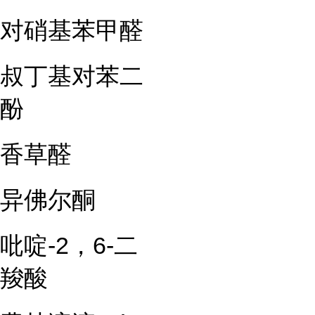
对硝基苯甲醛
叔丁基对苯二
酚
香草醛
异佛尔酮
吡啶-2，6-二
羧酸