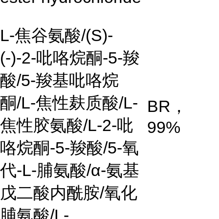
L-焦谷氨酸/(S)-
(-)-2-吡咯烷酮-5-羧
酸/5-羧基吡咯烷
酮/L-焦性麸质酸/L-
BR，
焦性胶氨酸/L-2-吡
99%
咯烷酮-5-羧酸/5-氧
代-L-脯氨酸/α-氨基
戊二酸内酰胺/氧化
脯氨酸/L-