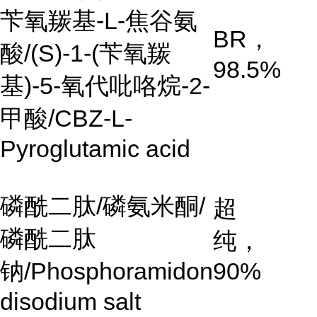
苄氧羰基-L-焦谷氨
BR，
酸/(S)-1-(苄氧羰
98.5%
基)-5-氧代吡咯烷-2-
甲酸/CBZ-L-
Pyroglutamic acid
磷酰二肽/磷氨米酮/
超
磷酰二肽
纯，
钠/Phosphoramidon
90%
disodium salt