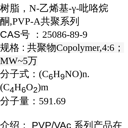
树脂，N-乙烯基-γ-吡咯烷
酮,PVP-A共聚系列
CAS号 ：
25086-89-9
规格 :
共聚物Copolymer,4:6；
MW~5万
分子式：
(C
H
NO)n.
6
9
(C
H
O
)m
4
6
2
分子量：
591.69
介绍： PVP/VAc 系列产品在