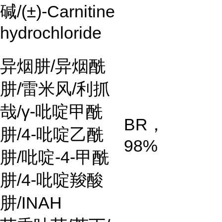
碱
/(±)-Carnitine
hydrochloride
异烟肼
/
异烟酰
肼
/
雷米风
/
利抓
哉
/γ-
吡啶甲酰
BR
，
肼
/4-
吡啶乙酰
98%
肼
/
吡啶
-4-
甲酰
肼
/4-
吡啶羧酸
肼
/INAH