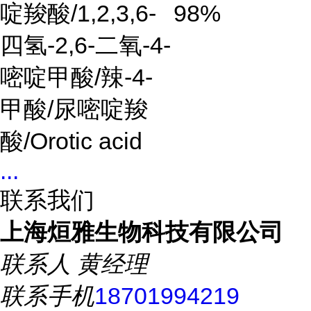
啶羧酸
/1,2,3,6-
98%
四氢
-2,6-
二氧
-4-
嘧啶甲酸
/
辣
-4-
甲酸
/
尿嘧啶羧
酸
/Orotic acid
...
联系我们
上海烜雅生物科技有限公司
联系人
黄经理
联系手机
18701994219