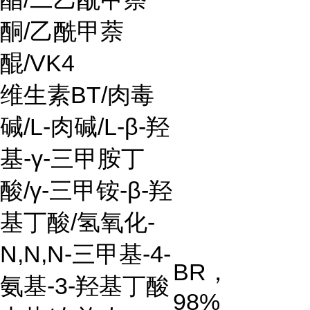
酮
/
乙酰甲萘
醌
/VK4
维生素
BT/
肉毒
碱
/L-
肉碱
/L-β-
羟
基
-γ-
三甲胺丁
酸
/γ-
三甲铵
-β-
羟
基丁酸
/
氢氧化
-
N,N,N-
三甲基
-4-
BR
，
氨基
-3-
羟基丁酸
98%