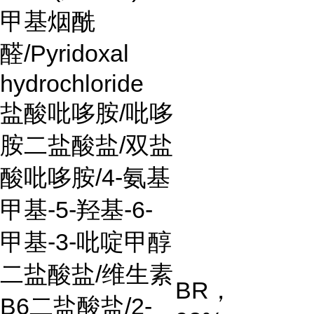
甲基烟酰
醛
/Pyridoxal
hydrochloride
盐酸吡哆胺
/
吡哆
胺二盐酸盐
/
双盐
酸吡哆胺
/4-
氨基
甲基
-5-
羟基
-6-
甲基
-3-
吡啶甲醇
二盐酸盐
/
维生素
BR
，
B6
二盐酸盐
/2-