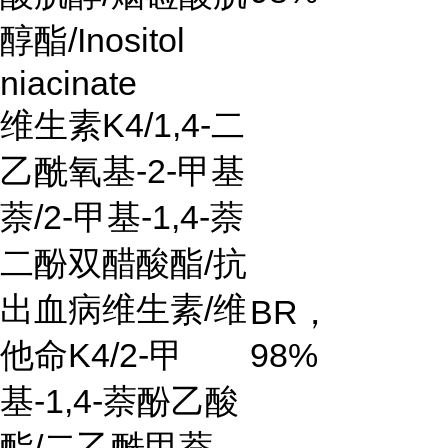
醇酯
/Inositol
niacinate
维生素
K4/1,4-
二
乙酰氧基
-2-
甲基
萘
/2-
甲基
-1,4-
萘
二酚双醋酸酯
/
抗
出血病维生素
/
维
BR
，
他命
K4/2-
甲
98%
基
-1,4-
萘酚乙酸
酯
/
二乙酰甲萘