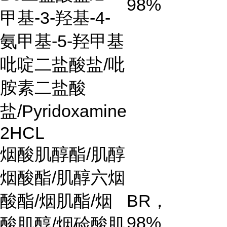
98%
甲基
-3-
羟基
-4-
氨甲基
-5-
羟甲基
吡啶二盐酸盐
/
吡
胺素二盐酸
盐
/Pyridoxamine
2HCL
烟酸肌醇酯
/
肌醇
烟酸酯
/
肌醇六烟
酸酯
/
烟肌酯
/
烟
BR
，
98%
酸肌醇
/
烟硷酸肌