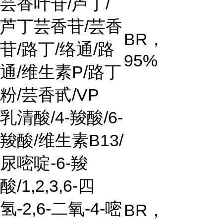
芸香叶苷
/
芦丁
/
芦丁芸香苷
/
芸香
BR
，
苷
/
路丁
/
络通
/
路
95%
通
/
维生素
P/
路丁
粉
/
芸香甙
/VP
乳清酸
/4-
羧酸
/6-
羧酸
/
维生素
B13/
尿嘧啶
-6-
羧
酸
/1,2,3,6-
四
氢
-2,6-
二氧
-4-
嘧
BR
，