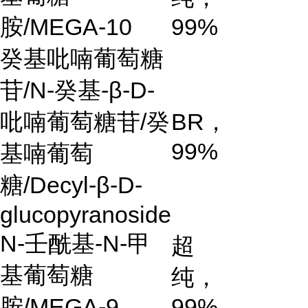
胺/MEGA-10
99%
癸基吡喃葡萄糖
苷
/N-
癸基
-β-D-
吡喃葡萄糖苷
/
癸
BR
，
99%
基喃葡萄
糖
/Decyl-β-D-
glucopyranoside
N-
壬酰基
-N-
甲
超
基葡萄糖
纯，
胺
/MEGA-9
99%