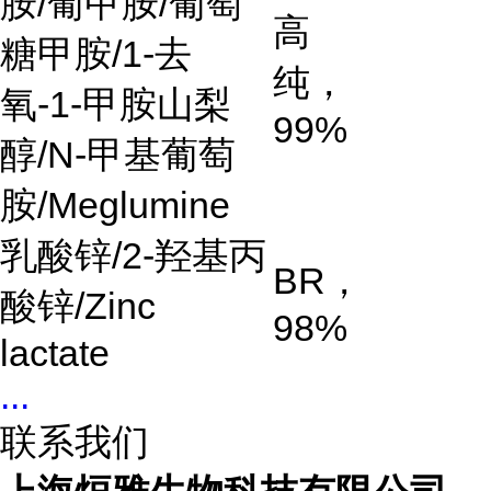
胺
/
葡甲胺
/
葡萄
高
糖甲胺
/1-
去
纯，
氧
-1-
甲胺山梨
99%
醇
/N-
甲基葡萄
胺
/Meglumine
乳酸锌
/2-
羟基丙
BR
，
酸锌
/Zinc
98%
lactate
...
联系我们