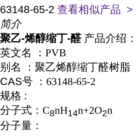
63148-65-2
查看相似产品 >
简介
聚乙-烯醇缩丁-醛
产品介绍：
英文名 ：
PVB
别名 ：
聚乙烯醇缩丁醛树脂
CAS号 ：
63148-65-2
规格 :
分子式：
C
nH
n+2O
n
8
1
4
2
分子量：