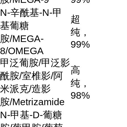
N-
辛酰基
-N-
甲
超
基葡糖
纯，
胺
/MEGA-
99%
8/OMEGA
甲泛葡胺
/
甲泛影
高
酰胺
/
室椎影
/
阿
纯，
米派克
/
造影
98%
胺
/Metrizamide
N-
甲基
-D-
葡糖