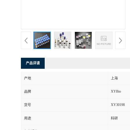
产品详请
产地
上海
XYBio
品牌
XY30198
货号
用途
科研