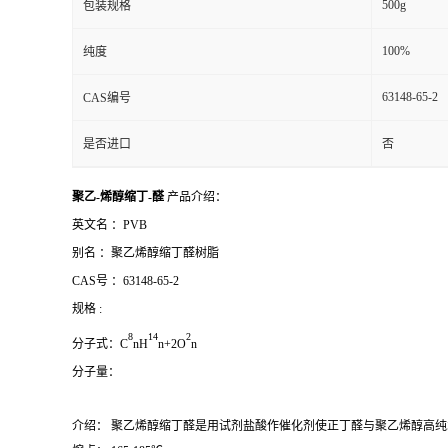
500g
包装规格
100%
纯度
63148-65-2
CAS编号
是否进口
否
聚乙-烯醇缩丁-醛
产品介绍：
英文名 ：
PVB
别名 ：
聚乙烯醇缩丁醛树脂
CAS号 ：
63148-65-2
规格 :
8
1
4
2
分子式：
C
nH
n+2O
n
分子量：
介绍： 聚乙烯醇缩丁醛是用试剂盐酸作催化剂使正丁醛与聚乙烯醇高