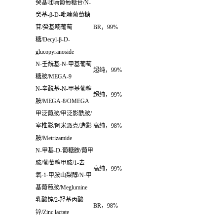
癸基吡喃葡萄糖苷
/N-
癸基
-β-D-
吡喃葡萄糖
苷
/
癸基喃葡萄
BR
，
99%
糖
/Decyl-β-D-
glucopyranoside
N-
壬酰基
-N-
甲基葡萄
超纯，
99%
糖胺
/MEGA-9
N-
辛酰基
-N-
甲基葡糖
超纯，
99%
胺
/MEGA-8/OMEGA
甲泛葡胺
/
甲泛影酰胺
/
室椎影
/
阿米派克
/
造影
高纯，
98%
胺
/Metrizamide
N-
甲基
-D-
葡糖胺
/
葡甲
胺
/
葡萄糖甲胺
/1-
去
高纯，
99%
氧
-1-
甲胺山梨醇
/N-
甲
基葡萄胺
/Meglumine
乳酸锌
/2-
羟基丙酸
BR
，
98%
锌
/Zinc lactate