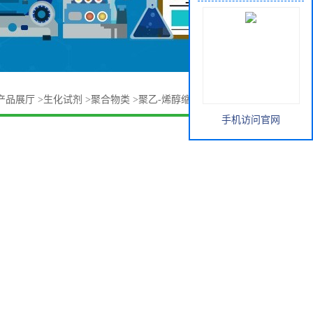
产品展厅
>
生化试剂
>
聚合物类
>
聚乙-烯醇缩丁-醛 63148-65-2
手机访问官网