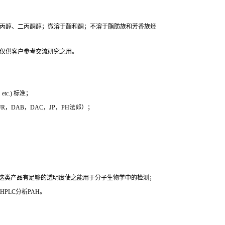
基丙醇、二丙酮醇；微溶于酯和酮；不溶于脂肪族和芳香族烃
，仅供客户参考交流研究之用。
c.) 标准；
 EUR，DAB，DAC，JP，PH法郎）；
时这类产品有足够的透明度使之能用于分子生物学中的检测；
PLC分析PAH。