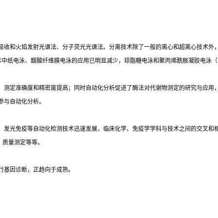
吸收和火焰发射光谱法、分子荧光光谱法。分离技术除了一般的离心和超离心技术外
术中纸电泳、醋酸纤维膜电泳的应用已明显减少，琼脂糖电泳和聚丙烯酰胺凝胶电泳（
，测定准确度和精密度提高；同时自动化分析促进了酶法对代谢物测定的研究与应用
参与自动化分析。
光免疫等自动化检测技术迅速发展，临床化学、免疫学学科与技术之间的交叉和相互渗透
）质量测定等等。
行基因诊断，正趋向于成熟。