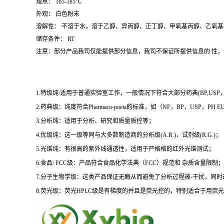
熔点： 165-185℃
外观： 白色粉末
溶解性： 不溶于水，溶于乙醇、异丙醇、正丁醇、甲氧基丙醇、乙氧
储存条件： RT
注意：部分产品我司仅能提供部分信息，我司不保证所提供信息的 性
1.特级纯:适用于普通实验室工作，一般情况下符合大部分药典(BP,USP，et
2.药典级：纯度符合Pharmaco-poeia的标准，如（NF，BP，USP，PH
3.分析纯：适用于分析、研究和质量质控等；
4.优级纯：这一级等同与大多数制造商的分析级(A.R.)，试剂级(R.G.)；
5.光谱纯：有很高的紫外线通透性，适用于严格格的红外光谱测试；
6.食品/ FCC级：产品符合食品化学法典（FCC）规范和 杂质含量限制；
7.分子生物学级：这类产品保证无酶从而避免了分析过程被-干扰，同
8.荧光级：荧光HPLC级是有梯度的并且是荧光控的，特别适合于用荧光H