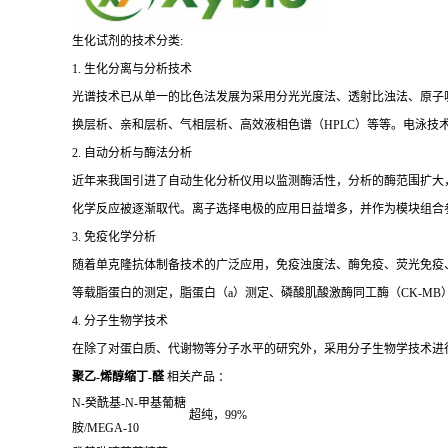
生化试剂的技术分类:
1. 生化分离与分析技术
光谱技术已从单一的比色法发展为采用分光光度法、透射比浊法、原子
换层析、亲和层析、气相层析、高效液相色谱（HPLC）等等。电泳技
2. 自动分析与酶法分析
近年来我国引进了自动生化分析仪用以监测酶活性，分析的酶范围扩大
化学反应被逐渐取代。离子选择电极的应用日益增多，并作为模块组合
3. 免疫化学分析
随着单克隆抗体制备技术的广泛应用，免疫浊度法、酶免疫、荧光免疫、发
等载脂蛋白的测定，脂蛋白（a）测定、磷酸肌酸激酶同工酶（CK-MB
4. 分子生物学技术
在除了对蛋白质、代谢物等分子水平的研究外，采用分子生物学技术进
聚乙-烯醇缩丁-醛
相关产品 ：
N-
癸酰基
-N-
甲基葡糖
超纯，
99%
胺/MEGA-10