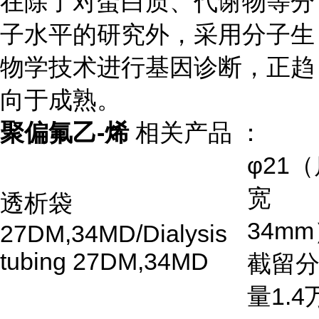
在除了对蛋白质、代谢物等分
子水平的研究外，采用分子生
物学技术进行基因诊断，正趋
向于成熟。
聚偏氟乙-烯
相关产品 ：
φ21
（
宽
透析袋
34mm
27DM,34MD/Dialysis
tubing 27DM,34MD
截留
量
1.4