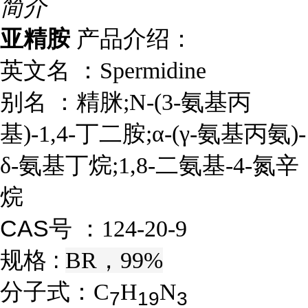
简介
亚精胺
产品介绍：
英文名 ：
Spermidine
别名 ：
精脒;N-(3-氨基丙
基)-1,4-丁二胺;α-(γ-氨基丙氨)-
δ-氨基丁烷;1,8-二氨基-4-氮辛
烷
CAS号 ：
124-20-9
规格 :
BR，99%
分子式：
C
H
N
7
1
9
3