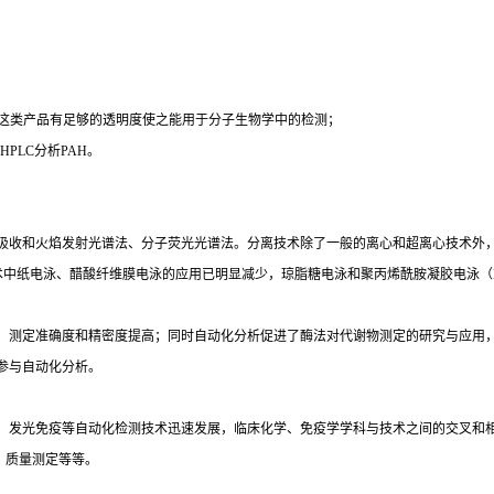
时这类产品有足够的透明度使之能用于分子生物学中的检测；
PLC分析PAH。
吸收和火焰发射光谱法、分子荧光光谱法。分离技术除了一般的离心和超离心技术外
术中纸电泳、醋酸纤维膜电泳的应用已明显减少，琼脂糖电泳和聚丙烯酰胺凝胶电泳（
，测定准确度和精密度提高；同时自动化分析促进了酶法对代谢物测定的研究与应用
参与自动化分析。
光免疫等自动化检测技术迅速发展，临床化学、免疫学学科与技术之间的交叉和相互渗透
）质量测定等等。