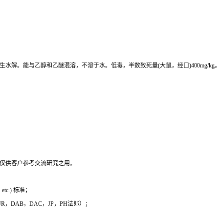
解。能与乙醇和乙醚混溶，不溶于水。低毒，半数致死量(大鼠，经口)400mg/kg
，仅供客户参考交流研究之用。
c.) 标准；
 EUR，DAB，DAC，JP，PH法郎）；