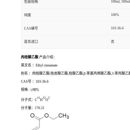
100ml, 500ml
包装规格
100%
纯度
103-36-6
CAS编号
是否进口
否
肉桂酸乙酯
产品介绍：
英文名 ：
Ethyl cinnamate
别名
：
肉桂酸乙酯;桂皮酸乙酯,桂酸乙酯,β-苯基丙烯酸乙酯,3-苯丙酸乙
CAS号 ：
103-36-6
规格 :
≥98%
1
1
1
2
2
分子式：
C
H
O
分子量：
176.21