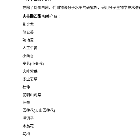
在除了对蛋白质、代谢物等分子水平的研究外，采用分子生物学技术进
肉桂酸乙酯
相关产品 ：
紫金龙
蒲公英
熟地黄
人工牛黄
小茴香
秦艽(小秦艽)
大叶紫珠
冬虫夏草
杜仲
昆明山海棠
细辛
雪莲花(天山雪莲花)
毛诃子
水翁花
乌梅