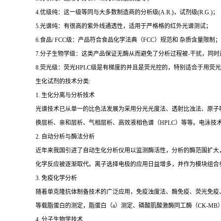
4.优级纯：这一级等同与大多数制造商的分析级(A.R.)，试剂级(R.G.)；
5.光谱纯：有很高的紫外线通透性，适用于严格格的红外光谱测试；
6.食品/ FCC级：产品符合食品化学法典（FCC）规范和 杂质含量限制；
7.分子生物学级：这类产品保证无酶从而避免了分析过程被-干扰，同
8.荧光级：荧光HPLC级是有梯度的并且是荧光控的，特别适合于用荧光H
生化试剂的技术分类:
1. 生化分离与分析技术
光谱技术已从单一的比色法发展为采用分光光度法、透射比浊法、原子
换层析、亲和层析、气相层析、高效液相色谱（HPLC）等等。电泳技
2. 自动分析与酶法分析
近年来我国引进了自动生化分析仪用以监测酶活性，分析的酶范围扩大
化学反应被逐渐取代。离子选择电极的应用日益增多，并作为模块组合
3. 免疫化学分析
随着单克隆抗体制备技术的广泛应用，免疫浊度法、酶免疫、荧光免疫、发
等载脂蛋白的测定，脂蛋白（a）测定、磷酸肌酸激酶同工酶（CK-MB
4. 分子生物学技术