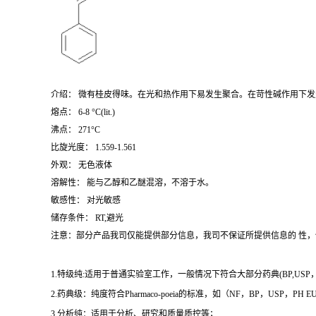
介绍： 微有桂皮得味。在光和热作用下易发生聚合。在苛性碱作用下发生水
熔点： 6-8 °C(lit.)
沸点： 271°C
比旋光度： 1.559-1.561
外观： 无色液体
溶解性： 能与乙醇和乙醚混溶，不溶于水。
敏感性： 对光敏感
储存条件： RT,避光
注意：部分产品我司仅能提供部分信息，我司不保证所提供信息的 性
1.特级纯:适用于普通实验室工作，一般情况下符合大部分药典(BP,USP，et
2.药典级：纯度符合Pharmaco-poeia的标准，如（NF，BP，USP，PH
3.分析纯：适用于分析、研究和质量质控等；