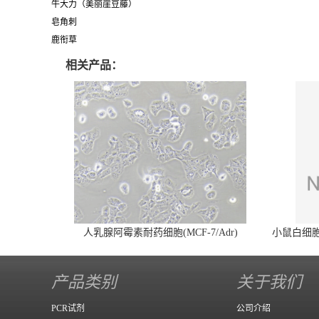
牛大力（美丽崖豆藤）
皂角刺
鹿衔草
相关产品：
人乳腺阿霉素耐药细胞(MCF-7/Adr)
小鼠白细胞介
产品类别
关于我们
PCR试剂
公司介绍