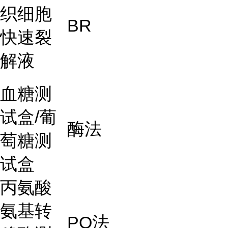
织细胞
BR
快速裂
解液
血糖测
试盒
/
葡
酶法
萄糖测
试盒
丙氨酸
氨基转
PO
法