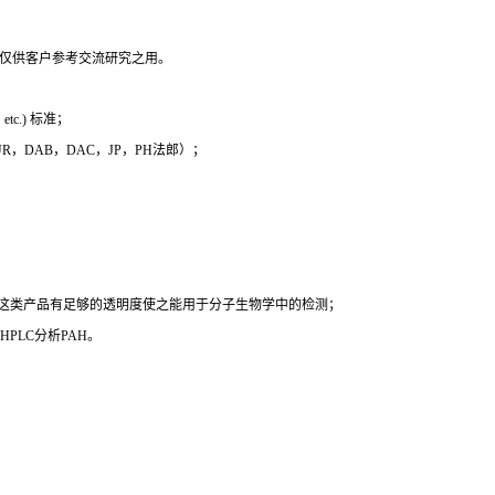
，仅供客户参考交流研究之用。
c.) 标准；
 EUR，DAB，DAC，JP，PH法郎）；
时这类产品有足够的透明度使之能用于分子生物学中的检测；
PLC分析PAH。