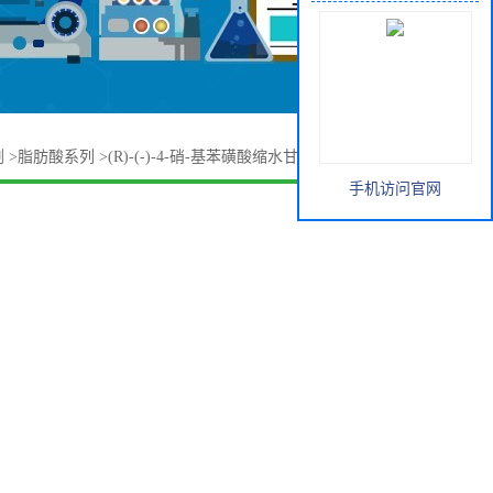
剂
>
脂肪酸系列
>
(R)-(-)-4-硝-基苯磺酸缩水甘油酯 123750-60-7
手机访问官网