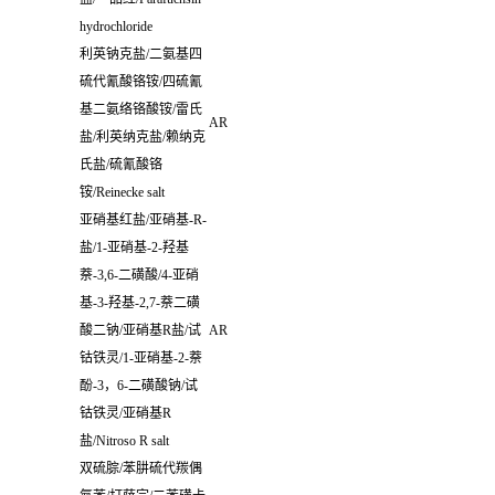
hydrochloride
利英钠克盐
/
二氨基四
硫代氰酸铬铵
/
四硫氰
基二氨络铬酸铵
/
雷氏
AR
盐
/
利英纳克盐
/
赖纳克
氏盐
/
硫氰酸铬
铵
/Reinecke salt
亚硝基红盐
/
亚硝基
-R-
盐
/1-
亚硝基
-2-
羟基
萘
-3,6-
二磺酸
/4-
亚硝
基
-3-
羟基
-2,7-
萘二磺
酸二钠
/
亚硝基
R
盐
/
试
AR
钴铁灵
/1-
亚硝基
-2-
萘
酚
-3
，
6-
二磺酸钠
/
试
钴铁灵
/
亚硝基
R
盐
/Nitroso R salt
双硫腙
/
苯肼硫代羰偶