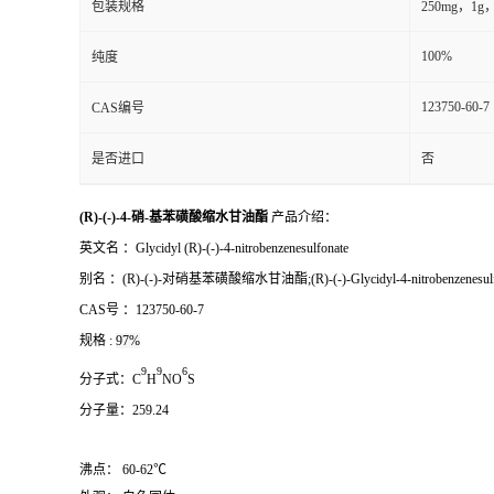
包装规格
250mg，1g
100%
纯度
123750-60-7
CAS编号
是否进口
否
(R)-(-)-4-硝-基苯磺酸缩水甘油酯
产品介绍：
英文名 ：
Glycidyl (R)-(-)-4-nitrobenzenesulfonate
别名
：
(R)-(-)-对硝基苯磺酸缩水甘油酯;(R)-(-)-Glycidyl-4-nitrobenzenesulf
CAS号 ：
123750-60-7
规格 :
97%
9
9
6
分子式：
C
H
NO
S
分子量：
259.24
沸点： 60-62℃