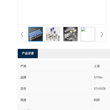
产品详请
产地
上海
XYBio
品牌
XY41658
货号
用途
科研