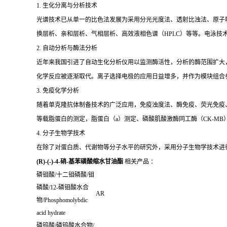
1. 生化分离与分析技术
光谱技术已从单一的比色法发展为采用分光光度法、透射比浊法、原子
换层析、亲和层析、气相层析、高效液相色谱（HPLC）等等。电泳技
2. 自动分析与酶法分析
近年来我国引进了自动生化分析仪用以监测酶活性，分析的酶范围扩大
化学反应被逐渐取代。离子选择电极的应用日益增多，并作为模块组合
3. 免疫化学分析
随着单克隆抗体制备技术的广泛应用，免疫浊度法、酶免疫、荧光免疫、发
等载脂蛋白的测定，脂蛋白（a）测定、磷酸肌酸激酶同工酶（CK-MB
4. 分子生物学技术
在除了对蛋白质、代谢物等分子水平的研究外，采用分子生物学技术进
(R)-(-)-4-硝-基苯磺酸缩水甘油酯
相关产品 ：
磷钼酸
/
十二钼磷酸
/
钼
磷酸
/12-
磷钼酸水合
AR
物
/Phosphomolybdic
acid hydrate
磷钨酸
/
磷钨酸水合物
/