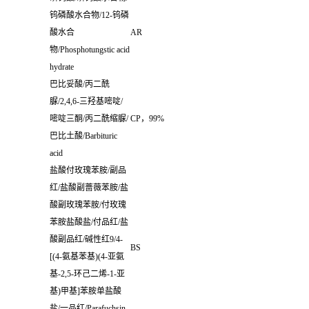
钨磷酸水合物
/12-
钨磷
酸水合
AR
物
/Phosphotungstic acid
hydrate
巴比妥酸
/
丙二酰
脲
/2,4,6-
三羟基嘧啶
/
嘧啶三酮
/
丙二酰缩脲
/
CP
，
99%
巴比土酸
/Barbituric
acid
盐酸付玫瑰苯胺
/
副品
红
/
盐酸副蔷薇苯胺
/
盐
酸副玫瑰苯胺
/
付玫瑰
苯胺盐酸盐
/
付品红
/
盐
酸副品红
/
碱性红
9/4-
BS
[(4-
氨基苯基
)(4-
亚氨
基
-2,5-
环己二烯
-1-
亚
基
)
甲基
]
苯胺单盐酸
盐
/
一品红
/Parafuchsin