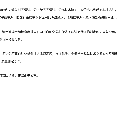
吸收和火焰发射光谱法、分子荧光光谱法。分离技术除了一般的离心和超离心技术外
术中纸电泳、醋酸纤维膜电泳的应用已明显减少，琼脂糖电泳和聚丙烯酰胺凝胶电泳（
，测定准确度和精密度提高；同时自动化分析促进了酶法对代谢物测定的研究与应用
参与自动化分析。
光免疫等自动化检测技术迅速发展，临床化学、免疫学学科与技术之间的交叉和相互渗透
）质量测定等等。
行基因诊断，正趋向于成熟。