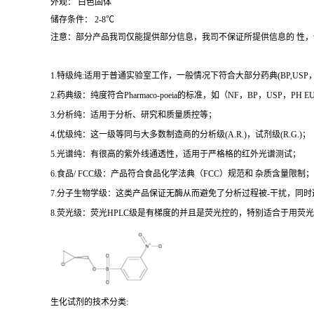
外观： 白色固体
储存条件： 2-8℃
注意：部分产品我司仅能提供部分信息，我司不保证所提供信息的 性
1.特级纯:适用于普通实验室工作，一般情况下符合大部分药典(BP,USP，et
2.药典级：纯度符合Pharmaco-poeia的标准，如（NF，BP，USP，PH
3.分析纯：适用于分析、研究和质量质控等；
4.优级纯：这一级等同与大多数制造商的分析级(A.R.)，试剂级(R.G.)；
5.光谱纯：有很高的紫外线通透性，适用于严格格的红外光谱测试；
6.食品/ FCC级：产品符合食品化学法典（FCC）规范和 杂质含量限制；
7.分子生物学级：这类产品保证无酶从而避免了分析过程被-干扰，同
8.荧光级：荧光HPLC级是有梯度的并且是荧光控的，特别适合于用荧光H
生化试剂的技术分类: