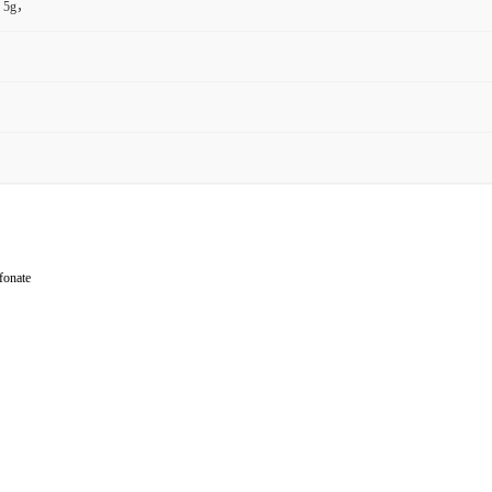
，5g，
onate