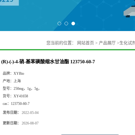
您当前的位置：
网站首页
>
产品展厅
>
生化试
(R)-(-)-4-硝-基苯磺酸缩水甘油酯 123750-60-7
品牌：
XYBio
产地：
上海
型号：
250mg，1g，5g，
货号：
XY41658
cas：
123750-60-7
发布日期：
2022-05-04
更新日期：
2026-08-07