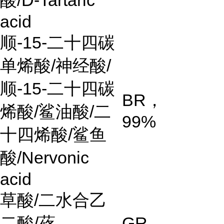
acid
顺
-15-
二十四碳
单烯酸
/
神经酸
/
顺
-15-
二十四碳
BR
，
烯酸
/
鲨油酸
/
二
99%
十四烯酸
/
鲨鱼
酸
/Nervonic
acid
草酸
/
二水合乙
二酸
/
蓚
GR
，