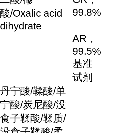
99.8%
酸
/Oxalic acid
dihydrate
AR
，
99.5%
基准
试剂
丹宁酸
/
鞣酸
/
单
宁酸
/
炭尼酸
/
没
食子鞣酸
/
鞣质
/
没食子鞣酸
/
柔