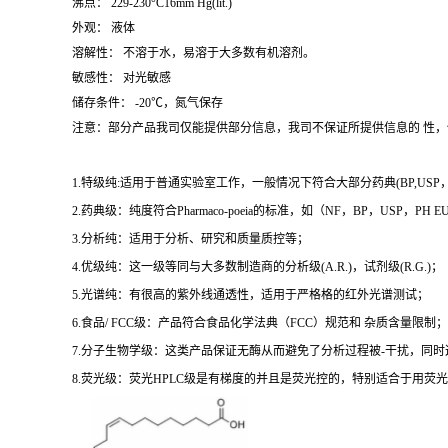
沸点： 229-230°C16mm Hg(lit.)
外观： 液体
溶解性： 不溶于水，易溶于大多数有机溶剂。
敏感性： 对光敏感
储存条件： -20℃，氮气保存
注意：部分产品我司仅能提供部分信息，我司不保证所提供信息的 性
1.特级纯:适用于普通实验室工作，一般情况下符合大部分药典(BP,USP，et
2.药典级：纯度符合Pharmaco-poeia的标准，如（NF，BP，USP，PH
3.分析纯：适用于分析、研究和质量质控等；
4.优级纯：这一级等同与大多数制造商的分析级(A.R.)，试剂级(R.G.)；
5.光谱纯：有很高的紫外线通透性，适用于严格格的红外光谱测试；
6.食品/ FCC级：产品符合食品化学法典（FCC）规范和 杂质含量限制；
7.分子生物学级：这类产品保证无酶从而避免了分析过程被-干扰，同
8.荧光级：荧光HPLC级是有梯度的并且是荧光控的，特别适合于用荧光H