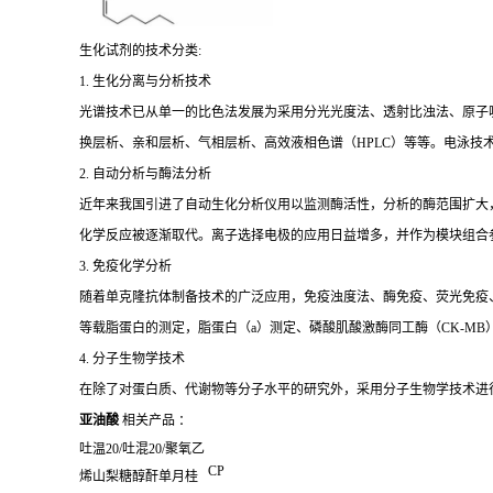
生化试剂的技术分类:
1. 生化分离与分析技术
光谱技术已从单一的比色法发展为采用分光光度法、透射比浊法、原子
换层析、亲和层析、气相层析、高效液相色谱（HPLC）等等。电泳技
2. 自动分析与酶法分析
近年来我国引进了自动生化分析仪用以监测酶活性，分析的酶范围扩大
化学反应被逐渐取代。离子选择电极的应用日益增多，并作为模块组合
3. 免疫化学分析
随着单克隆抗体制备技术的广泛应用，免疫浊度法、酶免疫、荧光免疫、发
等载脂蛋白的测定，脂蛋白（a）测定、磷酸肌酸激酶同工酶（CK-MB
4. 分子生物学技术
在除了对蛋白质、代谢物等分子水平的研究外，采用分子生物学技术进
亚油酸
相关产品 ：
吐温
20/
吐混
20/
聚氧乙
CP
烯山梨糖醇酐单月桂