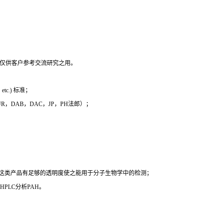
，仅供客户参考交流研究之用。
c.) 标准；
 EUR，DAB，DAC，JP，PH法郎）；
时这类产品有足够的透明度使之能用于分子生物学中的检测；
PLC分析PAH。