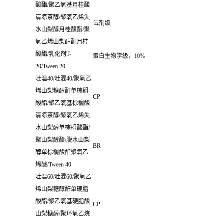
酸酯
/
聚乙氧基月桂酸
清凉茶醇
/
聚氧乙烯失
试剂级
水山梨醇月桂酸酯
/
聚
氧乙烯山梨醇酐月桂
酸酯
/
乳化剂
T-
蛋白生物学级，
10%
20/Tween 20
吐温
40/
吐混
40/
聚氧乙
烯山梨糖醇酐单棕榈
CP
酸酯
/
聚乙氧基棕榈酸
清凉茶醇
/
聚氧乙烯失
水山梨醇单棕榈酸酯
/
聚山梨醇酯
/
脱水山梨
BR
醇单棕榈酸酯聚氧乙
烯醚
/Tween 40
吐温
60/
吐混
60/
聚氧乙
烯山梨糖醇酐单硬脂
酸酯
/
聚乙氧基硬脂酸
CP
山梨糖醇
/
聚环氧乙烷