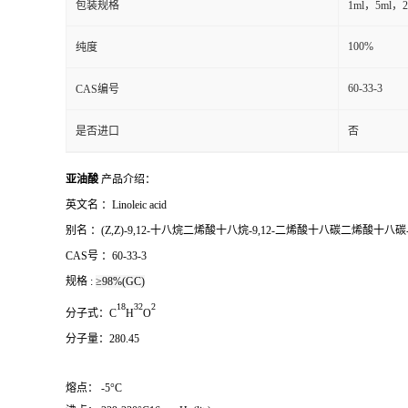
包装规格
1ml，5ml，2
100%
纯度
60-33-3
CAS编号
是否进口
否
亚油酸
产品介绍：
英文名 ：
Linoleic acid
别名
：
(Z,Z)-9,12-十八烷二烯酸十八烷-9,12-二烯酸十八碳二烯酸十八碳-
CAS号 ：
60-33-3
规格 :
≥98%(GC)
1
8
3
2
2
分子式：
C
H
O
分子量：
280.45
熔点： -5°C