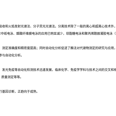
吸收和火焰发射光谱法、分子荧光光谱法。分离技术除了一般的离心和超离心技术外
术中纸电泳、醋酸纤维膜电泳的应用已明显减少，琼脂糖电泳和聚丙烯酰胺凝胶电泳（
，测定准确度和精密度提高；同时自动化分析促进了酶法对代谢物测定的研究与应用
参与自动化分析。
光免疫等自动化检测技术迅速发展，临床化学、免疫学学科与技术之间的交叉和相互渗透
）质量测定等等。
行基因诊断，正趋向于成熟。