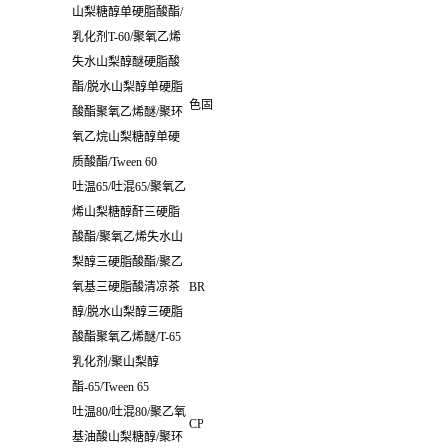
山梨糖醇单硬脂酸酯
/
乳化剂
T-60/
聚氧乙烯
失水山梨醇醚硬脂酸
酯
/
脱水山梨醇单硬脂
色固
酸酯聚氧乙烯醚
/
聚环
氧乙烷山梨糖醇单硬
质酸酯
/Tween 60
吐温
65/
吐混
65/
聚氧乙
烯山梨糖醇酐三硬脂
酸酯
/
聚氧乙烯失水山
梨醇三硬脂酸酯
/
聚乙
氧基三硬脂酸清凉茶
BR
醇
/
脱水山梨醇三硬脂
酸酯聚氧乙烯醚
/T-65
乳化剂
/
聚山梨醇
酯
-65/Tween 65
吐温
80/
吐混
80/
聚乙氧
CP
基油酸山梨糖醇
/
聚环