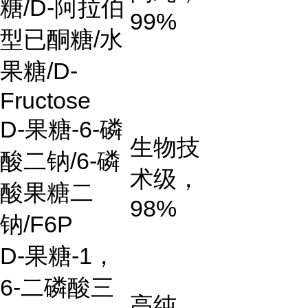
糖
/D-
阿拉伯
99%
型已酮糖
/
水
果糖
/D-
Fructose
D-
果糖
-6-
磷
生物技
酸二钠
/6-
磷
术级，
酸果糖二
98%
钠
/F6P
D-
果糖
-1
，
6-
二磷酸三
高纯，