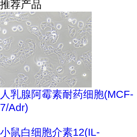
推荐产品
人乳腺阿霉素耐药细胞(MCF-
7/Adr)
小鼠白细胞介素12(IL-