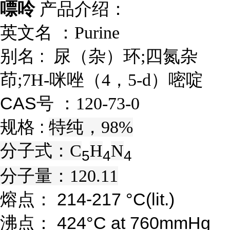
产品介绍：
嘌呤
英文名 ：
Purine
别名 :
尿（杂）环;四氮杂
茚;7H-咪唑（4，5-d）嘧啶
CAS号 ：
120-73-0
规格 :
特纯，98%
分子式：
C
H
N
5
4
4
分子量：
120.11
熔点： 214-217 °C(lit.)
沸点： 424°C at 760mmHg