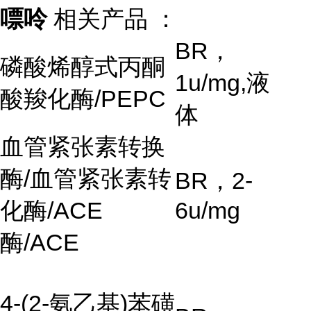
嘌呤
相关产品 ：
BR
，
磷酸烯醇式丙酮
1u/mg,
液
酸羧化酶
/PEPC
体
血管紧张素转换
酶
/
血管紧张素转
BR
，
2-
化酶
/ACE
6u/mg
酶
/ACE
4-(2-
氨乙基
)
苯磺