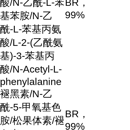
酸
/N-
乙酰
-L-
苯
BR
，
99%
基苯胺
/N-
乙
酰
-L-
苯基丙氨
酸
/L-2-(
乙酰氨
基
)-3-
苯基丙
酸
/N-Acetyl-L-
phenylalanine
褪黑素
/N-
乙
酰
-5-
甲氧基色
BR
，
胺
/
松果体素
/
褪
99%