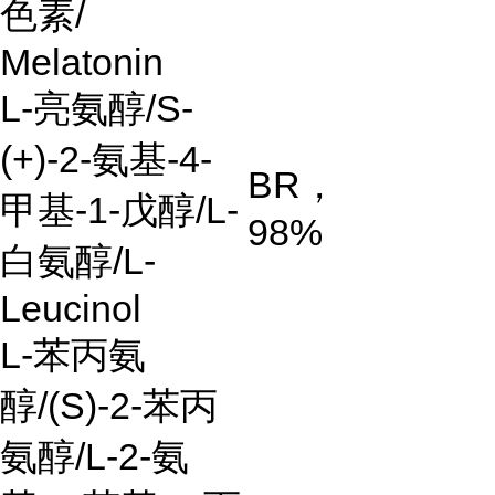
色素
/
Melatonin
L-
亮氨醇
/S-
(+)-2-
氨基
-4-
BR
，
甲基
-1-
戊醇
/L-
98%
白氨醇
/L-
Leucinol
L-
苯丙氨
醇
/(S)-2-
苯丙
氨醇
/L-2-
氨