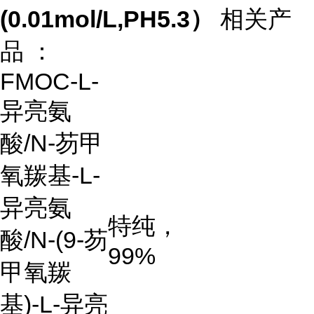
(0.01mol/L,PH5.3）
相关产
品 ：
FMOC-L-
异亮氨
酸
/N-
芴甲
氧羰基
-L-
异亮氨
特纯，
酸
/N-(9-
芴
99%
甲氧羰
基
)-L-
异亮