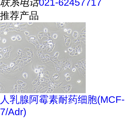
联系电话
021-62457717
推荐产品
人乳腺阿霉素耐药细胞(MCF-
7/Adr)