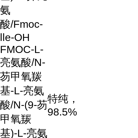
氨
酸
/Fmoc-
lle-OH
FMOC-L-
亮氨酸
/N-
芴甲氧羰
基
-L-
亮氨
特纯，
酸
/N-(9-
芴
98.5%
甲氧羰
基
)-L-亮氨