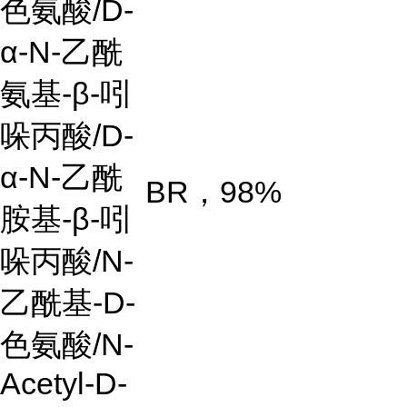
色氨酸
/D-
α-N-
乙酰
氨基
-β-
吲
哚丙酸
/D-
α-N-
乙酰
BR
，
98%
胺基
-β-
吲
哚丙酸
/N-
乙酰基
-D-
色氨酸
/N-
Acetyl-D-