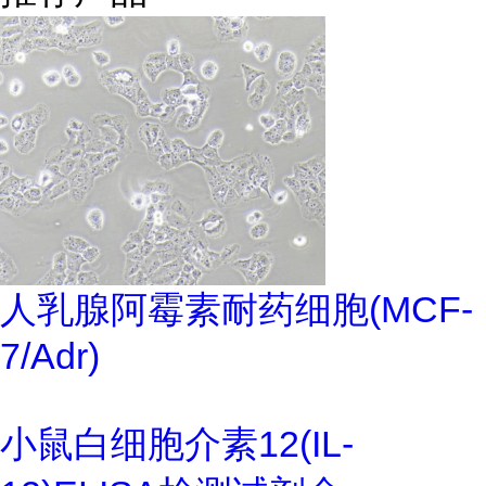
人乳腺阿霉素耐药细胞(MCF-
7/Adr)
小鼠白细胞介素12(IL-