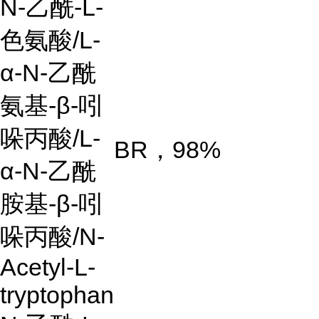
N-
乙酰
-L-
色氨酸
/L-
α-N-
乙酰
氨基
-β-
吲
哚丙酸
/L-
BR
，
98%
α-N-
乙酰
胺基
-β-
吲
哚丙酸
/N-
Acetyl-L-
tryptophan