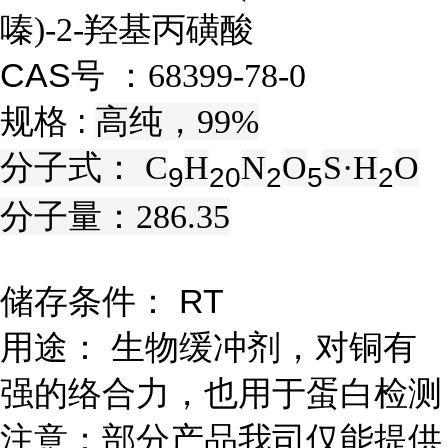
嗪)-2-羟基丙磺酸
CAS号 ：
68399-78-0
规格 :
高纯，99%
分子式：
C
H
N
O
S·H
O
9
2
0
2
5
2
分子量：
286.35
储存条件： RT
用途： 生物缓冲剂，对铜有
强的络合力，也用于蛋白检测
注意：部分产品我司仅能提供