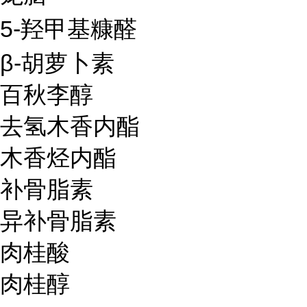
5-
羟甲基糠醛
β-
胡萝卜素
百秋李醇
去氢木香内酯
木香烃内酯
补骨脂素
异补骨脂素
肉桂酸
肉桂醇