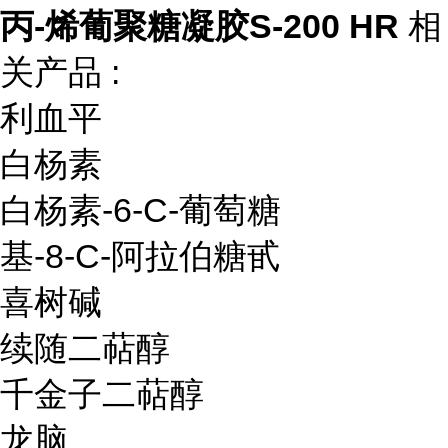
丙-烯葡聚糖凝胶S-200 HR
相
关产品 :
利血平
白杨素
白杨素
-6-C-
葡萄糖
基
-8-C-
阿拉伯糖甙
喜树碱
续随二萜醇
千金子二萜醇
龙脑