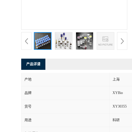
产品详请
产地
上海
XYBio
品牌
XY30355
货号
用途
科研