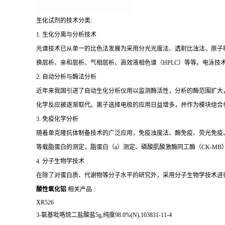
生化试剂的技术分类:
1. 生化分离与分析技术
光谱技术已从单一的比色法发展为采用分光光度法、透射比浊法、原子
换层析、亲和层析、气相层析、高效液相色谱（HPLC）等等。电泳技
2. 自动分析与酶法分析
近年来我国引进了自动生化分析仪用以监测酶活性，分析的酶范围扩大
化学反应被逐渐取代。离子选择电极的应用日益增多，并作为模块组合
3. 免疫化学分析
随着单克隆抗体制备技术的广泛应用，免疫浊度法、酶免疫、荧光免疫、发
等载脂蛋白的测定，脂蛋白（a）测定、磷酸肌酸激酶同工酶（CK-MB
4. 分子生物学技术
在除了对蛋白质、代谢物等分子水平的研究外，采用分子生物学技术进
酸性氧化铝
相关产品 :
XR526
3-氨基吡咯烷二盐酸盐5g,纯度98.0%(N),103831-11-4