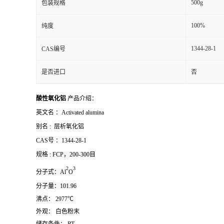
500g
包装规格
100%
纯度
1344-28-1
CAS编号
是否进口
否
酸性氧化铝
产品介绍：
英文名 ：
Activated alumina
别名 :
层析氧化铝
CAS号 ：
1344-28-1
规格 :
FCP，200-300目
2
3
分子式：
Al
O
分子量：
101.96
沸点： 2977℃
外观： 白色粉末