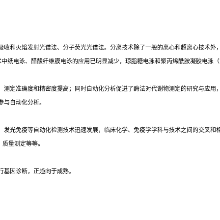
吸收和火焰发射光谱法、分子荧光光谱法。分离技术除了一般的离心和超离心技术外
术中纸电泳、醋酸纤维膜电泳的应用已明显减少，琼脂糖电泳和聚丙烯酰胺凝胶电泳（
，测定准确度和精密度提高；同时自动化分析促进了酶法对代谢物测定的研究与应用
参与自动化分析。
光免疫等自动化检测技术迅速发展，临床化学、免疫学学科与技术之间的交叉和相互渗透
）质量测定等等。
行基因诊断，正趋向于成熟。