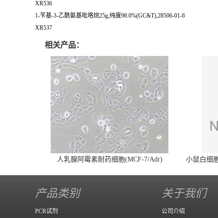
XR536
1-苄基-3-乙酰氨基吡咯烷25g,纯度98.0%(GC&T),28506-01-6
XR537
相关产品：
人乳腺阿霉素耐药细胞(MCF-7/Adr)
小鼠白细胞介
产品类别
关于我们
PCR试剂
公司介绍