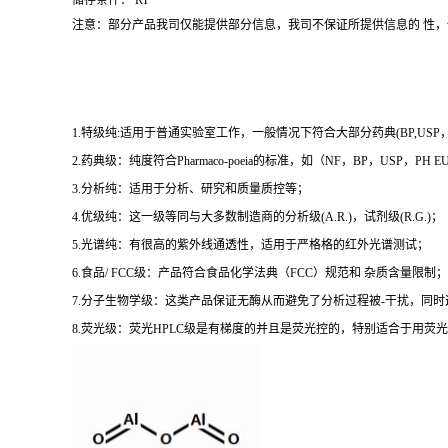
储存条件： RT
注意：部分产品我司仅能提供部分信息，我司不保证所提供信息的 性
1.特级纯:适用于普通实验室工作，一般情况下符合大部分药典(BP,USP，et
2.药典级：纯度符合Pharmaco-poeia的标准，如（NF，BP，USP，PH
3.分析纯：适用于分析、研究和质量质控等；
4.优级纯：这一级等同与大多数制造商的分析级(A.R.)，试剂级(R.G.)；
5.光谱纯：有很高的紫外线通透性，适用于严格格的红外光谱测试；
6.食品/ FCC级：产品符合食品化学法典（FCC）规范和 杂质含量限制；
7.分子生物学级：这类产品保证无酶从而避免了分析过程被-干扰，同
8.荧光级：荧光HPLC级是有梯度的并且是荧光控的，特别适合于用荧光H