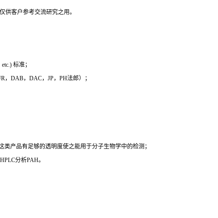
，仅供客户参考交流研究之用。
c.) 标准；
 EUR，DAB，DAC，JP，PH法郎）；
时这类产品有足够的透明度使之能用于分子生物学中的检测；
PLC分析PAH。