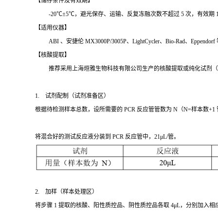
【储存条件及有效期】
-20℃±5℃，避光保存、运输、反复冻融次数不超过 5 次，有效期 1
【适用仪器】
ABI 、安捷伦 MX3000P/3005P、LightCycler、Bio-Rad、Eppe
【核酸提取】
推荐采用上海烜雅生物科技有限公司生产的核酸提取或纯化试剂（
1. 试剂配制（试剂准备区）
根据待检测样本总数，设所需要的 PCR 反应管管数为 N（N=样本数+1
将混合好的测试反应液分装到 PCR 反应管中，21μL/管。
2. 加样（样本处理区）
将步骤 1 提取的核酸、阳性质控品、阴性质控品各取 4μL，分别加入