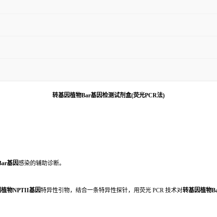
转基因植物Bar基因
检测试剂盒(荧光PCR法)
ar基因
感染的辅助诊断。
植物NPTII基因
特异性引物，结合一条特异性探针，用荧光 PCR 技术对
转基因植物B