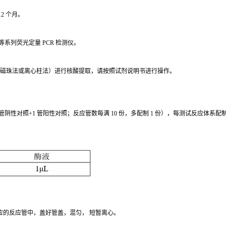
2 个月。
ndorf 等系列荧光定量 PCR 检测仪。
磁珠法或离心柱法）进行核酸提取，请按照试剂说明书进行操作。
 管阴性对照+1 管阳性对照；反应管数每满 10 份，多配制 1 份），每测试反应体系配
相应的反应管中，盖好管盖，混匀， 短暂离心。