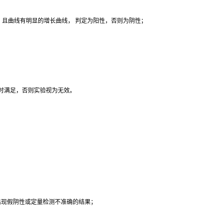
38，且曲线有明显的增长曲线， 判定为阳性，否则为阴性；
同时满足，否则实验视为无效。
，出现假阴性或定量检测不准确的结果；
。