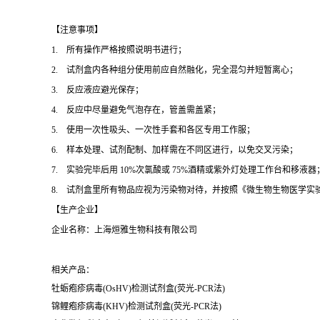
【注意事项】
1. 所有操作严格按照说明书进行；
2. 试剂盒内各种组分使用前应自然融化，完全混匀并短暂离心；
3. 反应液应避光保存；
4. 反应中尽量避免气泡存在，管盖需盖紧；
5. 使用一次性吸头、一次性手套和各区专用工作服；
6. 样本处理、试剂配制、加样需在不同区进行，以免交叉污染；
7. 实验完毕后用 10%次氯酸或 75%酒精或紫外灯处理工作台和移液器
8. 试剂盒里所有物品应视为污染物对待，并按照《微生物生物医学实
【生产企业】
企业名称：上海烜雅生物科技有限公司
相关产品：
牡蛎疱疹病毒(OsHV)检测试剂盒(荧光-PCR法)
锦鲤疱疹病毒(KHV)检测试剂盒(荧光-PCR法)