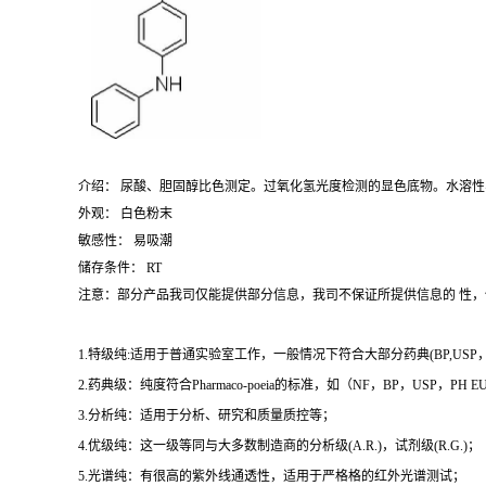
介绍： 尿酸、胆固醇比色测定。过氧化氢光度检测的显色底物。水溶性
外观： 白色粉末
敏感性： 易吸潮
储存条件： RT
注意：部分产品我司仅能提供部分信息，我司不保证所提供信息的 性
1.特级纯:适用于普通实验室工作，一般情况下符合大部分药典(BP,USP，et
2.药典级：纯度符合Pharmaco-poeia的标准，如（NF，BP，USP，PH
3.分析纯：适用于分析、研究和质量质控等；
4.优级纯：这一级等同与大多数制造商的分析级(A.R.)，试剂级(R.G.)；
5.光谱纯：有很高的紫外线通透性，适用于严格格的红外光谱测试；