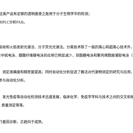
时这类产品有足够的透明度使之能用于分子生物学中的检测；
PLC分析PAH。
吸收和火焰发射光谱法、分子荧光光谱法。分离技术除了一般的离心和超离心技术外
术中纸电泳、醋酸纤维膜电泳的应用已明显减少，琼脂糖电泳和聚丙烯酰胺凝胶电泳（
，测定准确度和精密度提高；同时自动化分析促进了酶法对代谢物测定的研究与应用
参与自动化分析。
光免疫等自动化检测技术迅速发展，临床化学、免疫学学科与技术之间的交叉和相互渗透
）质量测定等等。
行基因诊断，正趋向于成熟。