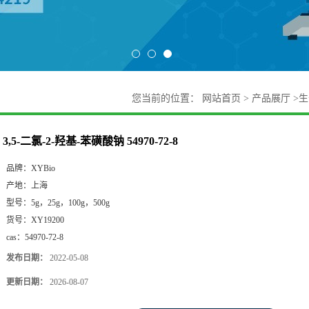
您当前的位置：
网站首页
>
产品展厅
>
生
3,5-二氯-2-羟基-苯磺酸钠 54970-72-8
品牌：
XYBio
产地：
上海
型号：
5g，25g，100g，500g
货号：
XY19200
cas：
54970-72-8
发布日期：
2022-05-08
更新日期：
2026-08-07