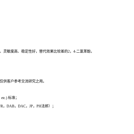
、灵敏度高、稳定性好，替代效果比较差的2，4-二氯苯酚。
，仅供客户参考交流研究之用。
c.) 标准；
 EUR，DAB，DAC，JP，PH法郎）；