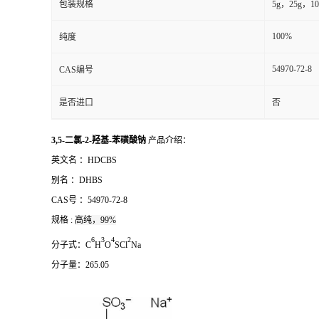
包装规格
5g，25g，10
100%
纯度
54970-72-8
CAS编号
是否进口
否
3,5-二氯-2-羟基-苯磺酸钠
产品介绍：
英文名 ：
HDCBS
别名 ：
DHBS
CAS号 ：
54970-72-8
规格 :
高纯，99%
6
3
4
2
分子式：
C
H
O
SCl
Na
分子量：
265.05