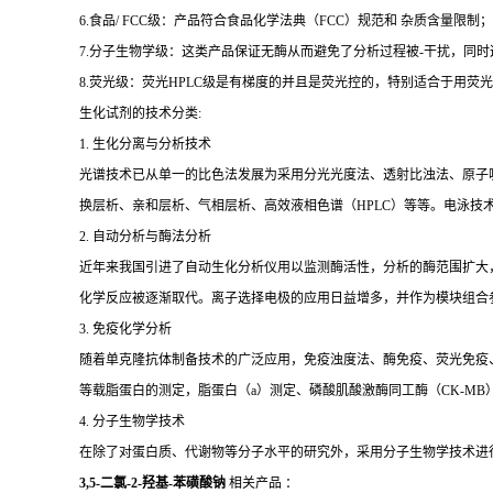
6.食品/ FCC级：产品符合食品化学法典（FCC）规范和 杂质含量限制；
7.分子生物学级：这类产品保证无酶从而避免了分析过程被-干扰，同
8.荧光级：荧光HPLC级是有梯度的并且是荧光控的，特别适合于用荧光H
生化试剂的技术分类:
1. 生化分离与分析技术
光谱技术已从单一的比色法发展为采用分光光度法、透射比浊法、原子
换层析、亲和层析、气相层析、高效液相色谱（HPLC）等等。电泳技
2. 自动分析与酶法分析
近年来我国引进了自动生化分析仪用以监测酶活性，分析的酶范围扩大
化学反应被逐渐取代。离子选择电极的应用日益增多，并作为模块组合
3. 免疫化学分析
随着单克隆抗体制备技术的广泛应用，免疫浊度法、酶免疫、荧光免疫、发
等载脂蛋白的测定，脂蛋白（a）测定、磷酸肌酸激酶同工酶（CK-MB
4. 分子生物学技术
在除了对蛋白质、代谢物等分子水平的研究外，采用分子生物学技术进
3,5-二氯-2-羟基-苯磺酸钠
相关产品 ：