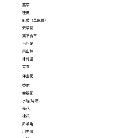
茜草
桂皮
麻黄（草麻黄）
紫草茸
鹅不食草
当归尾
南山楂
补骨脂
党参
洋金花
香附
金银花
水蛭(蚂蟥)
芫花
槐花
羚羊角
川牛膝