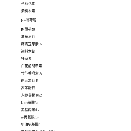
芒柄花素
染料木素
(-)-薄荷酮
胡薄荷酮
薯蓣皂苷
鹰嘴豆芽素 A
染料木苷
升麻素
白花前胡甲素
竹节香附素 A
刺五加苷 E
亥茅酚苷
人参皂苷 Rb2
L-丙氨酸/α-
氨基丙酸/L-
α-丙氨酸/L-
初油氨基酸/