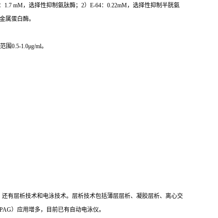
n：1.7 mM，选择性抑制氨肽酶；2）E-64：0.22mM，选择性抑制半胱氨
抑制金属蛋白酶。
-1.0μg/ml。
，还有层析技术和电泳技术。层析技术包括薄层层析、凝胶层析、离心交
PAG）应用增多，目前已有自动电泳仪。