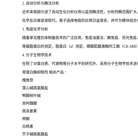
2. 自动分析与酶法分析
近年来我国引进了自动生化分析仪用以监测酶活性，分析的酶范围扩大
化学反应被逐渐取代。离子选择电极的应用日益增多，并作为模块组合
3. 免疫化学分析
随着单克隆抗体制备技术的广泛应用，免疫浊度法、酶免疫、荧光免疫、发
等载脂蛋白的测定，脂蛋白（a）测定、磷酸肌酸激酶同工酶（CK-MB
4. 分子生物学技术
在除了对蛋白质、代谢物等分子水平的研究外，采用分子生物学技术进
胃蛋白酶抑制剂 相关产品 ：
槐角苷
莲心碱高氯酸盐
鸭脚树叶碱
异阿魏酸
高良姜素
梣酮
白杨素
芥子碱硫氰酸盐