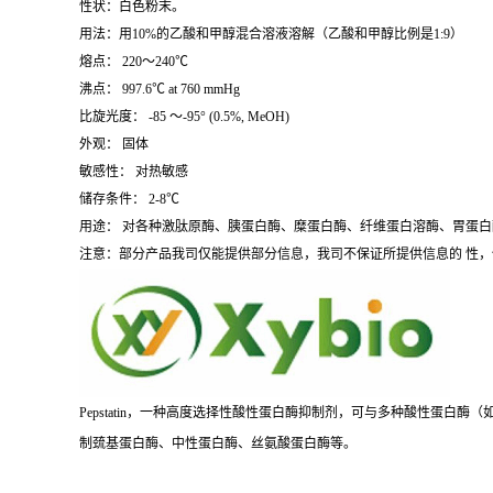
性状：白色粉末。
用法：用10%的乙酸和甲醇混合溶液溶解（乙酸和甲醇比例是1:9）
熔点： 220～240℃
沸点： 997.6℃ at 760 mmHg
比旋光度： -85 ～-95° (0.5%, MeOH)
外观： 固体
敏感性： 对热敏感
储存条件： 2-8℃
用途： 对各种激肽原酶、胰蛋白酶、糜蛋白酶、纤维蛋白溶酶、胃蛋
注意：部分产品我司仅能提供部分信息，我司不保证所提供信息的 性
Pepstatin，一种高度选择性酸性蛋白酶抑制剂，可与多种酸性蛋白酶（
制巯基蛋白酶、中性蛋白酶、丝氨酸蛋白酶等。