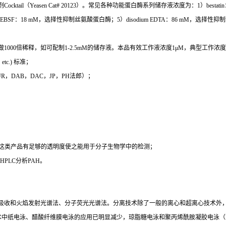
（Yeasen Cat# 20123）。常见各种功能蛋白酶系列储存液浓度为：1）bestati
AEBSF：18 mM，选择性抑制丝氨酸蛋白酶；5）disodium EDTA：86 mM，选择性
倍稀释，如可配制1-2.5mM的储存液。本品有效工作液浓度1μM，典型工作浓度范围0.5
c.) 标准；
 EUR，DAB，DAC，JP，PH法郎）；
时这类产品有足够的透明度使之能用于分子生物学中的检测；
PLC分析PAH。
吸收和火焰发射光谱法、分子荧光光谱法。分离技术除了一般的离心和超离心技术外
术中纸电泳、醋酸纤维膜电泳的应用已明显减少，琼脂糖电泳和聚丙烯酰胺凝胶电泳（