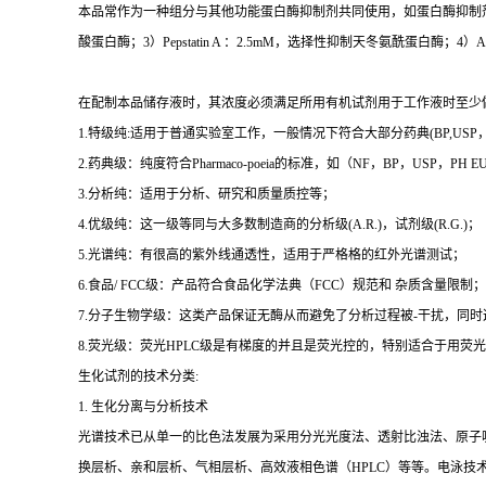
本品常作为一种组分与其他功能蛋白酶抑制剂共同使用，如蛋白酶抑制剂Cocktail
酸蛋白酶；3）Pepstatin A ：2.5mM，选择性抑制天冬氨酰蛋白酶；4）
在配制本品储存液时，其浓度必须满足所用有机试剂用于工作液时至少做1000
1.特级纯:适用于普通实验室工作，一般情况下符合大部分药典(BP,USP，et
2.药典级：纯度符合Pharmaco-poeia的标准，如（NF，BP，USP，PH
3.分析纯：适用于分析、研究和质量质控等；
4.优级纯：这一级等同与大多数制造商的分析级(A.R.)，试剂级(R.G.)；
5.光谱纯：有很高的紫外线通透性，适用于严格格的红外光谱测试；
6.食品/ FCC级：产品符合食品化学法典（FCC）规范和 杂质含量限制；
7.分子生物学级：这类产品保证无酶从而避免了分析过程被-干扰，同
8.荧光级：荧光HPLC级是有梯度的并且是荧光控的，特别适合于用荧光H
生化试剂的技术分类:
1. 生化分离与分析技术
光谱技术已从单一的比色法发展为采用分光光度法、透射比浊法、原子
换层析、亲和层析、气相层析、高效液相色谱（HPLC）等等。电泳技