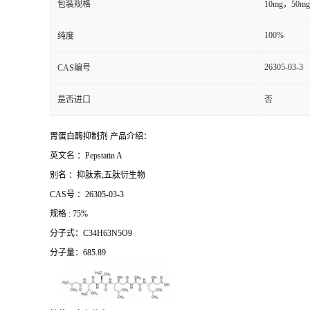
包装规格
10mg，50m
100%
纯度
26305-03-3
CAS编号
是否进口
否
胃蛋白酶抑制剂 产品介绍：
英文名 ：Pepstatin A
别名 ：抑肽素;五肽衍生物
CAS号 ：26305-03-3
规格 : 75%
分子式：C34H63N5O9
分子量：685.89