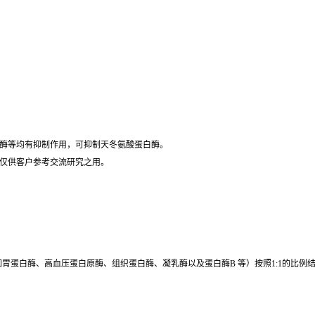
白酶等均有抑制作用，可抑制天冬氨酸蛋白酶。
，仅供客户参考交流研究之用。
如胃蛋白酶、高血压蛋白原酶、组织蛋白酶、凝乳酶以及蛋白酶B 等）按照1:1的比例结合从