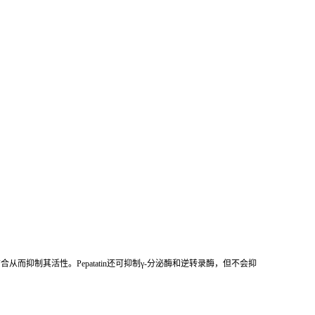
而抑制其活性。Pepatatin还可抑制γ-分泌酶和逆转录酶，但不会抑