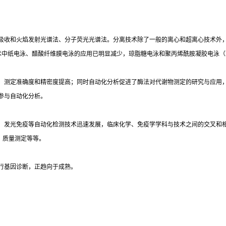
吸收和火焰发射光谱法、分子荧光光谱法。分离技术除了一般的离心和超离心技术外
术中纸电泳、醋酸纤维膜电泳的应用已明显减少，琼脂糖电泳和聚丙烯酰胺凝胶电泳（
，测定准确度和精密度提高；同时自动化分析促进了酶法对代谢物测定的研究与应用
参与自动化分析。
光免疫等自动化检测技术迅速发展，临床化学、免疫学学科与技术之间的交叉和相互渗透
）质量测定等等。
行基因诊断，正趋向于成熟。