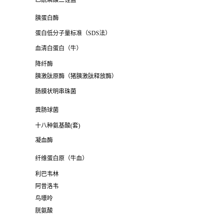
乙酰磷酸二锂盐
胰蛋白酶
蛋白低分子量标准（SDS法）
血清白蛋白（牛）
降纤酶
胰激肽原酶（猪胰激肽释放酶）
肠膜状明串珠菌
粪肠球菌
十八种氨基酸(套)
凝血酶
纤维蛋白原（牛血）
利巴韦林
阿昔洛韦
鸟嘌呤
胱氨酸