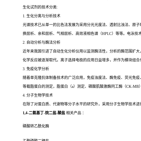
生化试剂的技术分类:
1. 生化分离与分析技术
光谱技术已从单一的比色法发展为采用分光光度法、透射比浊法、原子
换层析、亲和层析、气相层析、高效液相色谱（HPLC）等等。电泳技
2. 自动分析与酶法分析
近年来我国引进了自动生化分析仪用以监测酶活性，分析的酶范围扩大
化学反应被逐渐取代。离子选择电极的应用日益增多，并作为模块组合
3. 免疫化学分析
随着单克隆抗体制备技术的广泛应用，免疫浊度法、酶免疫、荧光免疫、发
等载脂蛋白的测定，脂蛋白（a）测定、磷酸肌酸激酶同工酶（CK-MB
4. 分子生物学技术
在除了对蛋白质、代谢物等分子水平的研究外，采用分子生物学技术进
1,4-二氨基丁-烷二盐-酸盐
相关产品 ：
磷酸转乙酰化酶