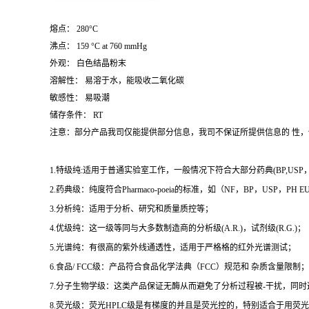
熔点： 280°C
沸点： 159 °C at 760 mmHg
外观： 白色结晶粉末
溶解性： 易溶于水，能吸收二氧化碳
敏感性： 易吸潮
储存条件： RT
注意：部分产品我司仅能提供部分信息，我司不保证所提供信息的 性
1.特级纯:适用于普通实验室工作，一般情况下符合大部分药典(BP,USP，et
2.药典级：纯度符合Pharmaco-poeia的标准，如（NF，BP，USP，PH
3.分析纯：适用于分析、研究和质量质控等；
4.优级纯：这一级等同与大多数制造商的分析级(A.R.)，试剂级(R.G.)；
5.光谱纯：有很高的紫外线通透性，适用于严格格的红外光谱测试；
6.食品/ FCC级：产品符合食品化学法典（FCC）规范和 杂质含量限制；
7.分子生物学级：这类产品保证无酶从而避免了分析过程被-干扰，同
8.荧光级：荧光HPLC级是有梯度的并且是荧光控的，特别适合于用荧光H