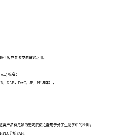
，仅供客户参考交流研究之用。
c.) 标准；
 EUR，DAB，DAC，JP，PH法郎）；
时这类产品有足够的透明度使之能用于分子生物学中的检测；
PLC分析PAH。