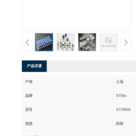
产品详请
产地
上海
XYBio
品牌
XY30044
货号
用途
科研