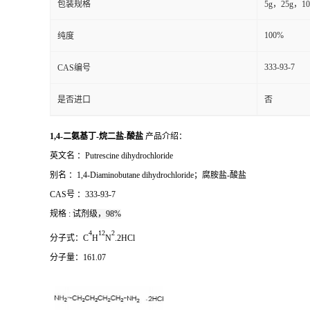
包装规格
5g，25g，10
100%
纯度
333-93-7
CAS编号
是否进口
否
1,4-二氨基丁-烷二盐-酸盐
产品介绍：
英文名 ：
Putrescine dihydrochloride
别名 ：
1,4-Diaminobutane dihydrochloride；腐胺盐-酸盐
CAS号 ：
333-93-7
规格 :
试剂级，98%
4
1
2
2
分子式：
C
H
N
.2HCl
分子量：
161.07