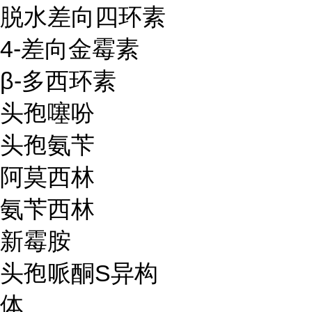
脱水差向四环素
4-差向金霉素
β-多西环素
头孢噻吩
头孢氨苄
阿莫西林
氨苄西林
新霉胺
头孢哌酮S异构
体