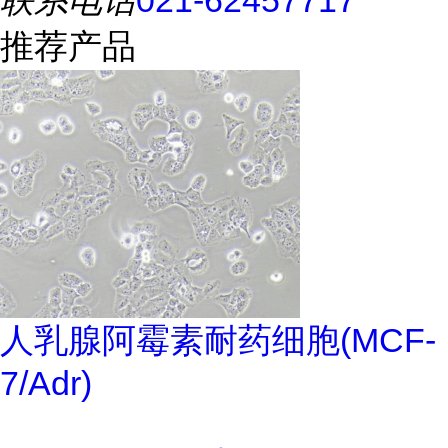
推荐产品
人乳腺阿霉素耐药细胞(MCF-
7/Adr)