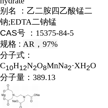
hydrate
别名 ：
乙二胺四乙酸锰二
钠;EDTA二钠锰
CAS号 ：
15375-84-5
规格 :
AR，97%
分子式：
C
H
N
O
MnNa
·XH
O
1
0
1
2
2
8
2
2
分子量：
389.13