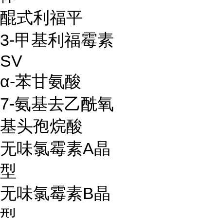
醌式利福平
3-甲基利福霉素
SV
α-苯甘氨酸
7-氨基去乙酰氧
基头孢烷酸
无味氯霉素A晶
型
无味氯霉素B晶
型