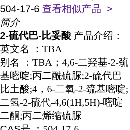
504-17-6
查看相似产品 >
简介
2-硫代巴-比妥酸
产品介绍：
英文名 ：
TBA
别名 ：
TBA；4,6-二羟基-2-巯
基嘧啶;丙二酰硫脲;2-硫代巴
比土酸;4，6-二氧-2-巯基嘧啶;
二氢-2-硫代-4,6(1H,5H)-嘧啶
二酮;丙二烯缩硫脲
CAS号 ：
504-17-6