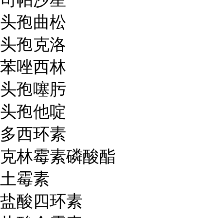
头孢曲松
头孢克洛
苯唑西林
头孢噻肟
头孢他啶
多西环素
克林霉素磷酸酯
土霉素
盐酸四环素