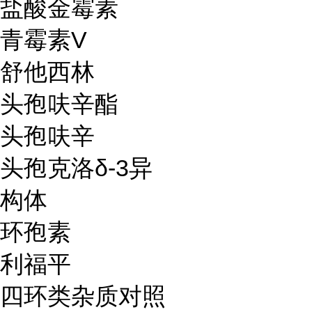
盐酸金霉素
青霉素V
舒他西林
头孢呋辛酯
头孢呋辛
头孢克洛δ-3异
构体
环孢素
利福平
四环类杂质对照