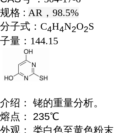
规格 :
AR，98.5%
分子式：
C
H
N
O
S
4
4
2
2
子量：
144.15
介绍： 铑的重量分析。
熔点： 235℃
外观： 类白色至黄色粉末