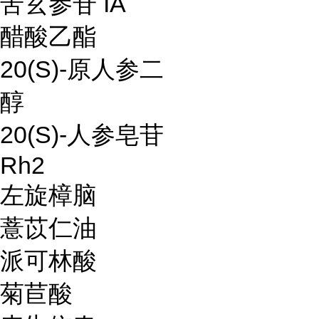
苦玄参苷 IA
醋酸乙酯
20(S)-原人参二
醇
20(S)-人参皂苷
Rh2
左旋樟脑
薏苡仁油
派可林酸
菊苣酸