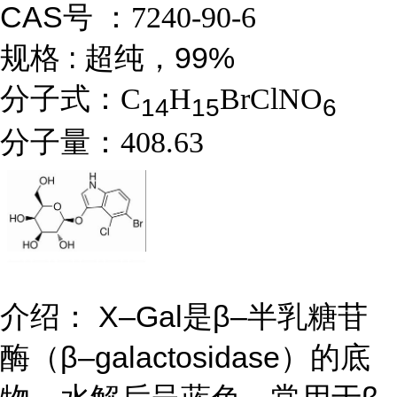
CAS号 ：
7240-90-6
规格 : 超纯，99%
分子式：
C
H
BrClNO
1
4
1
5
6
分子量：
408.63
介绍： X–Gal是β–半乳糖苷
酶（β–galactosidase）的底