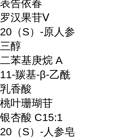
表告依春
罗汉果苷Ⅴ
20（S）-原人参
三醇
二苯基庚烷 A
11-羰基-β-乙酰
乳香酸
桃叶珊瑚苷
银杏酸 C15:1
20（S）-人参皂