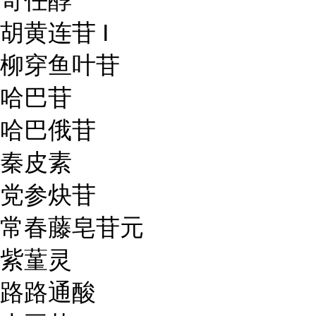
奇任醇
胡黄连苷 I
柳穿鱼叶苷
哈巴苷
哈巴俄苷
秦皮素
党参炔苷
常春藤皂苷元
紫蓳灵
路路通酸