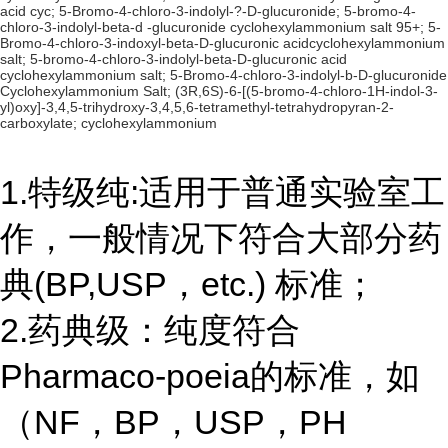
acid cyc; 5-Bromo-4-chloro-3-indolyl-?-D-glucuronide; 5-bromo-4-
chloro-3-indolyl-beta-d -glucuronide cyclohexylammonium salt 95+; 5-
Bromo-4-chloro-3-indoxyl-beta-D-glucuronic acidcyclohexylammonium
salt; 5-bromo-4-chloro-3-indolyl-beta-D-glucuronic acid
cyclohexylammonium salt; 5-Bromo-4-chloro-3-indolyl-b-D-glucuronide
Cyclohexylammonium Salt; (3R,6S)-6-[(5-bromo-4-chloro-1H-indol-3-
yl)oxy]-3,4,5-trihydroxy-3,4,5,6-tetramethyl-tetrahydropyran-2-
carboxylate; cyclohexylammonium
1.特级纯:适用于普通实验室工
作，一般情况下符合大部分药
典(BP,USP，etc.) 标准；
2.药典级：纯度符合
Pharmaco-poeia的标准，如
（NF，BP，USP，PH