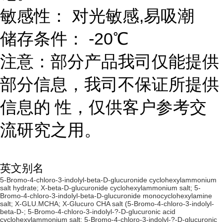
敏感性： 对光敏感,易吸潮
储存条件： -20℃
注意：部分产品我司仅能提供
部分信息，我司不保证所提供
信息的 性，仅供客户参考交
流研究之用。
英文别名
5-Bromo-4-chloro-3-indolyl-beta-D-glucuronide cyclohexylammonium
salt hydrate; X-beta-D-glucuronide cyclohexylammonium salt; 5-
Bromo-4-chloro-3-indolyl-beta-D-glucuronide monocyclohexylamine
salt; X-GLU.MCHA; X-Glucuro CHA salt (5-Bromo-4-chloro-3-indolyl-
beta-D-; 5-Bromo-4-chloro-3-indolyl-?-D-glucuronic acid
cyclohexylammonium salt; 5-Bromo-4-chloro-3-indolyl-?-D-glucuronic