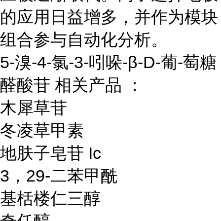
的应用日益增多，并作为模块
组合参与自动化分析。
5-溴-4-氯-3-吲哚-β-D-葡-萄糖
醛酸苷 相关产品 ：
木犀草苷
冬凌草甲素
地肤子皂苷 Ic
3，29-二苯甲酰
基栝楼仁三醇