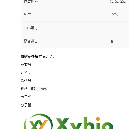
1g, 5g, 25g
包装规格
100%
纯度
CAS编号
是否进口
否
灰树花多糖
产品介绍：
英文名 ：
别名 ：
CAS号 ：
规格 :
鉴别，50%
分子式：
分子量：