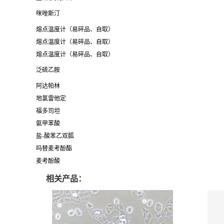
咪唑斯汀
熔点温度计（易碎品、自取）
熔点温度计（易碎品、自取）
熔点温度计（易碎品、自取）
泛硫乙胺
阿达帕林
地氯雷他定
福多司坦
氨甲苯酸
盐-酸苯乙双胍
吗替麦考酚酯
麦考酚酸
相关产品：