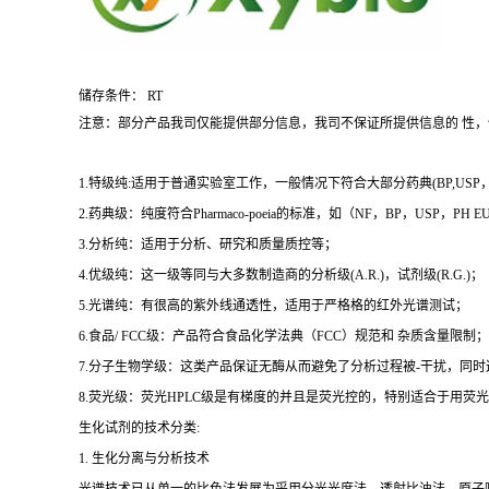
储存条件： RT
注意：部分产品我司仅能提供部分信息，我司不保证所提供信息的 性
1.特级纯:适用于普通实验室工作，一般情况下符合大部分药典(BP,USP，et
2.药典级：纯度符合Pharmaco-poeia的标准，如（NF，BP，USP，PH
3.分析纯：适用于分析、研究和质量质控等；
4.优级纯：这一级等同与大多数制造商的分析级(A.R.)，试剂级(R.G.)；
5.光谱纯：有很高的紫外线通透性，适用于严格格的红外光谱测试；
6.食品/ FCC级：产品符合食品化学法典（FCC）规范和 杂质含量限制；
7.分子生物学级：这类产品保证无酶从而避免了分析过程被-干扰，同
8.荧光级：荧光HPLC级是有梯度的并且是荧光控的，特别适合于用荧光H
生化试剂的技术分类:
1. 生化分离与分析技术