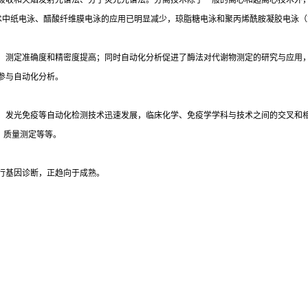
吸收和火焰发射光谱法、分子荧光光谱法。分离技术除了一般的离心和超离心技术外
术中纸电泳、醋酸纤维膜电泳的应用已明显减少，琼脂糖电泳和聚丙烯酰胺凝胶电泳（
，测定准确度和精密度提高；同时自动化分析促进了酶法对代谢物测定的研究与应用
参与自动化分析。
光免疫等自动化检测技术迅速发展，临床化学、免疫学学科与技术之间的交叉和相互渗透
）质量测定等等。
行基因诊断，正趋向于成熟。