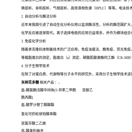
光谱技术已从单一的比色法发展为采用分光光度法、透射比浊法、原子
换层析、亲和层析、气相层析、高效液相色谱（HPLC）等等。电泳技
2. 自动分析与酶法分析
近年来我国引进了自动生化分析仪用以监测酶活性，分析的酶范围扩大
化学反应被逐渐取代。离子选择电极的应用日益增多，并作为模块组合
3. 免疫化学分析
随着单克隆抗体制备技术的广泛应用，免疫浊度法、酶免疫、荧光免疫、发
等载脂蛋白的测定，脂蛋白（a）测定、磷酸肌酸激酶同工酶（CK-MB
4. 分子生物学技术
在除了对蛋白质、代谢物等分子水平的研究外，采用分子生物学技术进
灰树花多糖
相关产品 ：、
盐-酸氨酮戊酸中间体(5-邻苯二甲酰 亚胺乙
酰丙酸)
盐-酸罗沙替丁醋酸酯
氢化可的松琥珀酸单酯
双氯芬酸二乙胺
盐-酸美利曲辛