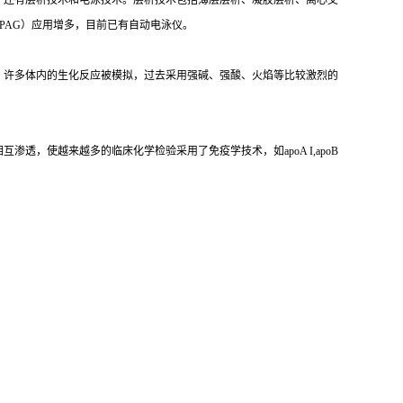
，还有层析技术和电泳技术。层析技术包括薄层层析、凝胶层析、离心交
PAG）应用增多，目前已有自动电泳仪。
，许多体内的生化反应被模拟，过去采用强碱、强酸、火焰等比较激烈的
，使越来越多的临床化学检验采用了免疫学技术，如apoA I,apoB