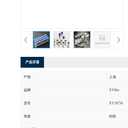
产品详请
产地
上海
XYBio
品牌
XY29756
货号
用途
科研