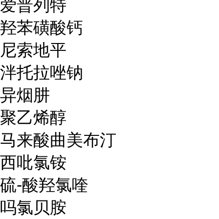
爱普列特
羟苯磺酸钙
尼索地平
泮托拉唑钠
异烟肼
聚乙烯醇
马来酸曲美布汀
西吡氯铵
硫-酸羟氯喹
吗氯贝胺