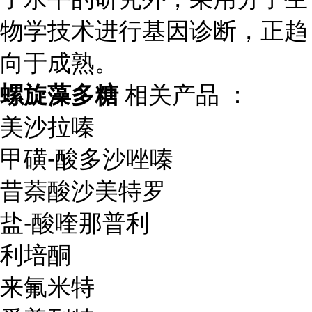
物学技术进行基因诊断，正趋
向于成熟。
螺旋藻多糖
相关产品 ：
美沙拉嗪
甲磺-酸多沙唑嗪
昔萘酸沙美特罗
盐-酸喹那普利
利培酮
来氟米特