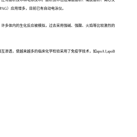
，还有层析技术和电泳技术。层析技术包括薄层层析、凝胶层析、离心交
PAG）应用增多，目前已有自动电泳仪。
，许多体内的生化反应被模拟，过去采用强碱、强酸、火焰等比较激烈的
，使越来越多的临床化学检验采用了免疫学技术，如apoA I,apoB