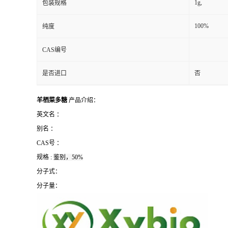
1g,
包装规格
100%
纯度
CAS编号
是否进口
否
羊栖菜多糖
产品介绍：
英文名 ：
别名 ：
CAS号 ：
规格 :
鉴别，50%
分子式：
分子量：