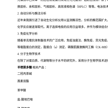
光谱技术已从单一的比色法发展为采用分光光度法、透射比浊法、原子
换层析、亲和层析、气相层析、高效液相色谱（HPLC）等等。电泳技
2. 自动分析与酶法分析
近年来我国引进了自动生化分析仪用以监测酶活性，分析的酶范围扩大
化学反应被逐渐取代。离子选择电极的应用日益增多，并作为模块组合
3. 免疫化学分析
随着单克隆抗体制备技术的广泛应用，免疫浊度法、酶免疫、荧光免疫、发
等载脂蛋白的测定，脂蛋白（a）测定、磷酸肌酸激酶同工酶（CK-MB
4. 分子生物学技术
在除了对蛋白质、代谢物等分子水平的研究外，采用分子生物学技术进
羊栖菜多糖
相关产品 ：
二羟丙茶碱
茜素双酯
苯甲酸
盐-酸地巴唑