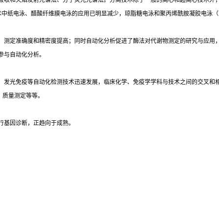
吸收和火焰发射光谱法、分子荧光光谱法。分离技术除了一般的离心和超离心技术外
术中纸电泳、醋酸纤维膜电泳的应用已明显减少，琼脂糖电泳和聚丙烯酰胺凝胶电泳（
，测定准确度和精密度提高；同时自动化分析促进了酶法对代谢物测定的研究与应用
参与自动化分析。
光免疫等自动化检测技术迅速发展，临床化学、免疫学学科与技术之间的交叉和相互渗透
）质量测定等等。
行基因诊断，正趋向于成熟。