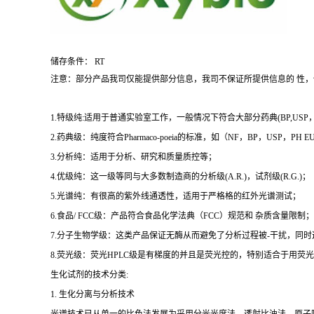
储存条件： RT
注意：部分产品我司仅能提供部分信息，我司不保证所提供信息的 性
1.特级纯:适用于普通实验室工作，一般情况下符合大部分药典(BP,USP，et
2.药典级：纯度符合Pharmaco-poeia的标准，如（NF，BP，USP，PH
3.分析纯：适用于分析、研究和质量质控等；
4.优级纯：这一级等同与大多数制造商的分析级(A.R.)，试剂级(R.G.)；
5.光谱纯：有很高的紫外线通透性，适用于严格格的红外光谱测试；
6.食品/ FCC级：产品符合食品化学法典（FCC）规范和 杂质含量限制；
7.分子生物学级：这类产品保证无酶从而避免了分析过程被-干扰，同
8.荧光级：荧光HPLC级是有梯度的并且是荧光控的，特别适合于用荧光H
生化试剂的技术分类:
1. 生化分离与分析技术