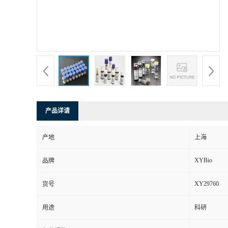
产品详请
产地
上海
XYBio
品牌
XY29760
货号
用途
科研