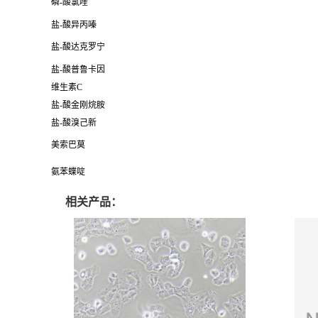
磷-酸氯喹
盐-酸异丙嗪
盐-酸达克罗宁
盐-酸普鲁卡因
维生素C
盐-酸金刚烷胺
盐-酸溴己新
美索巴莫
氨苯蝶啶
相关产品：