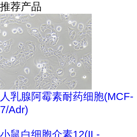
推荐产品
人乳腺阿霉素耐药细胞(MCF-
7/Adr)
小鼠白细胞介素12(IL-