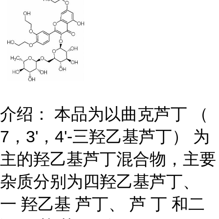
介绍： 本品为以曲克芦丁 （
7，3'，4'-三羟乙基芦丁） 为
主的羟乙基芦丁混合物，主要
杂质分别为四羟乙基芦丁、
一 羟乙基 芦丁、 芦 丁 和二