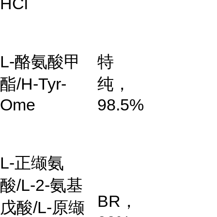
HCl
L-酪氨酸甲
特
酯/H-Tyr-
纯，
Ome
98.5%
L-正缬氨
酸/L-2-氨基
BR，
戊酸/L-原缬