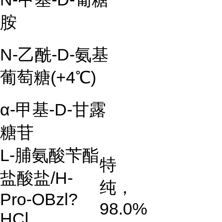
胺
N-乙酰-D-氨基
葡萄糖(+4℃)
α-甲基-D-甘露
糖苷
L-脯氨酸苄酯
特
盐酸盐/H-
纯，
Pro-OBzl?
98.0%
HCl