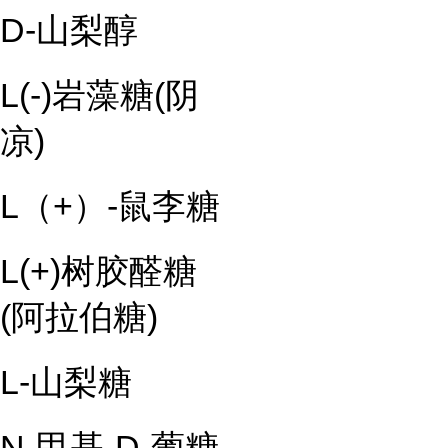
D-山梨醇
L(-)岩藻糖(阴
凉)
L（+）-鼠李糖
L(+)树胶醛糖
(阿拉伯糖)
L-山梨糖
N-甲基-D-葡糖