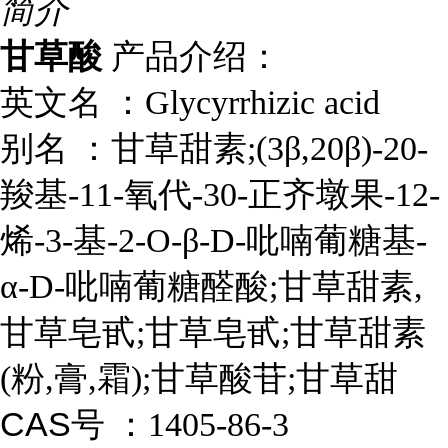
简介
甘草酸
产品介绍：
英文名 ：
Glycyrrhizic acid
别名 ：
甘草甜素;(3β,20β)-20-
羧基-11-氧代-30-正齐墩果-12-
烯-3-基-2-O-β-D-吡喃葡糖基-
α-D-吡喃葡糖醛酸;甘草甜素,
甘草皂甙;甘草皂甙;甘草甜素
(粉,膏,霜);甘草酸苷;甘草甜
CAS号 ：
1405-86-3