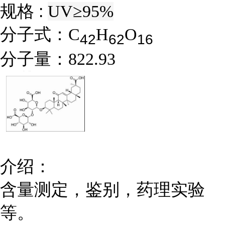
规格 :
UV≥95%
分子式：
C
H
O
4
2
6
2
1
6
分子量：
822.93
介绍：
含量测定，鉴别，药理实验
等。