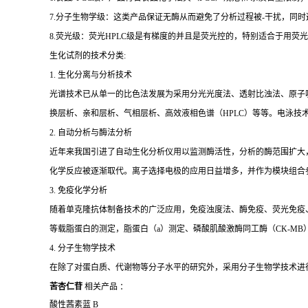
7.分子生物学级：这类产品保证无酶从而避免了分析过程被-干扰，同
8.荧光级：荧光HPLC级是有梯度的并且是荧光控的，特别适合于用荧光H
生化试剂的技术分类:
1. 生化分离与分析技术
光谱技术已从单一的比色法发展为采用分光光度法、透射比浊法、原子
换层析、亲和层析、气相层析、高效液相色谱（HPLC）等等。电泳技
2. 自动分析与酶法分析
近年来我国引进了自动生化分析仪用以监测酶活性，分析的酶范围扩大
化学反应被逐渐取代。离子选择电极的应用日益增多，并作为模块组合
3. 免疫化学分析
随着单克隆抗体制备技术的广泛应用，免疫浊度法、酶免疫、荧光免疫、发
等载脂蛋白的测定，脂蛋白（a）测定、磷酸肌酸激酶同工酶（CK-MB
4. 分子生物学技术
在除了对蛋白质、代谢物等分子水平的研究外，采用分子生物学技术进
苦杏仁苷
相关产品 ：
酸性茜素蓝 B