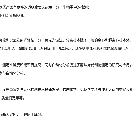
时这类产品有足够的透明度使之能用于分子生物学中的检测；
PLC分析PAH。
吸收和火焰发射光谱法、分子荧光光谱法。分离技术除了一般的离心和超离心技术外
术中纸电泳、醋酸纤维膜电泳的应用已明显减少，琼脂糖电泳和聚丙烯酰胺凝胶电泳（
，测定准确度和精密度提高；同时自动化分析促进了酶法对代谢物测定的研究与应用
参与自动化分析。
光免疫等自动化检测技术迅速发展，临床化学、免疫学学科与技术之间的交叉和相互渗透
）质量测定等等。
行基因诊断，正趋向于成熟。