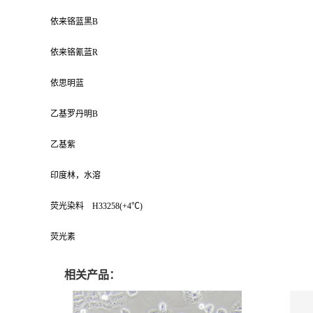
依来铬蓝黑B
依来铬氰蓝R
依思明蓝
乙基罗丹明B
乙基紫
印度林，水溶
荧光染料 H33258(+4℃)
荧光素
相关产品：