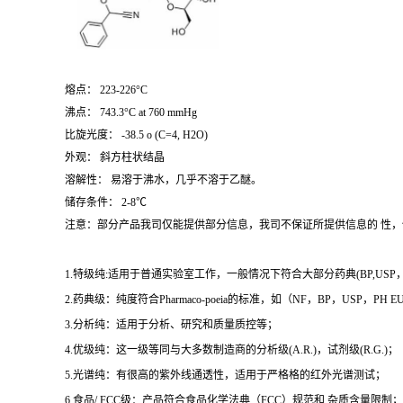
熔点： 223-226°C
沸点： 743.3°C at 760 mmHg
比旋光度： -38.5 o (C=4, H2O)
外观： 斜方柱状结晶
溶解性： 易溶于沸水，几乎不溶于乙醚。
储存条件： 2-8℃
注意：部分产品我司仅能提供部分信息，我司不保证所提供信息的 性
1.特级纯:适用于普通实验室工作，一般情况下符合大部分药典(BP,USP，et
2.药典级：纯度符合Pharmaco-poeia的标准，如（NF，BP，USP，PH
3.分析纯：适用于分析、研究和质量质控等；
4.优级纯：这一级等同与大多数制造商的分析级(A.R.)，试剂级(R.G.)；
5.光谱纯：有很高的紫外线通透性，适用于严格格的红外光谱测试；
6.食品/ FCC级：产品符合食品化学法典（FCC）规范和 杂质含量限制；