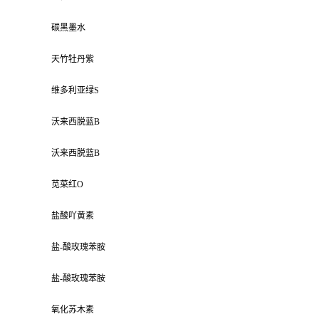
碳黑墨水
天竹牡丹紫
维多利亚绿S
沃来西脱蓝B
沃来西脱蓝B
苋菜红O
盐酸吖黄素
盐-酸玫瑰苯胺
盐-酸玫瑰苯胺
氧化苏木素