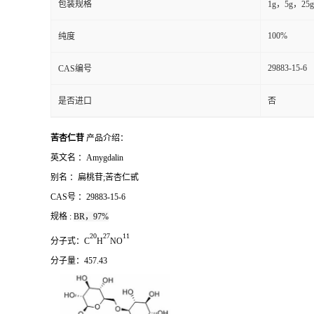
包装规格
1g，5g，25g
100%
纯度
29883-15-6
CAS编号
是否进口
否
苦杏仁苷
产品介绍：
英文名 ：
Amygdalin
别名
：
扁桃苷;苦杏仁甙
CAS号 ：
29883-15-6
规格 :
BR，97%
2
0
2
7
1
1
分子式：
C
H
NO
分子量：
457.43