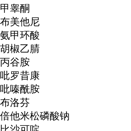
甲睾酮
布美他尼
氨甲环酸
胡椒乙腈
丙谷胺
吡罗昔康
吡嗪酰胺
布洛芬
倍他米松磷酸钠
比沙可啶