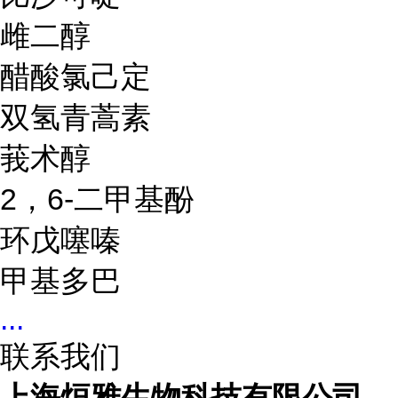
雌二醇
醋酸氯己定
双氢青蒿素
莪术醇
2，6-二甲基酚
环戊噻嗪
甲基多巴
...
联系我们
上海烜雅生物科技有限公司