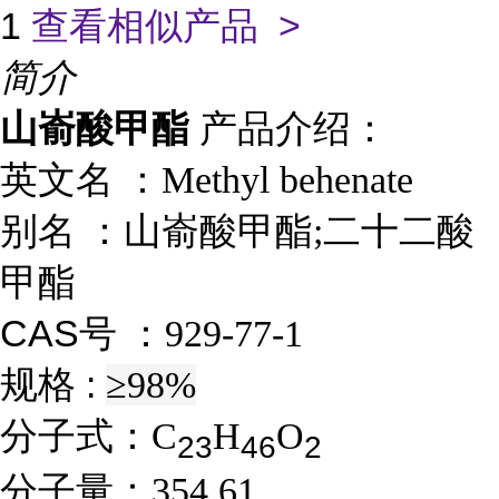
1
查看相似产品 >
简介
山嵛酸甲酯
产品介绍：
英文名 ：
Methyl behenate
别名
：
山嵛酸甲酯;二十二酸
甲酯
CAS号 ：
929-77-1
规格 :
≥98%
分子式：
C
H
O
2
3
4
6
2
分子量：
354.61