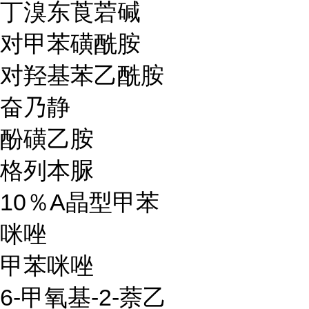
丁溴东莨菪碱
对甲苯磺酰胺
对羟基苯乙酰胺
奋乃静
酚磺乙胺
格列本脲
10％A晶型甲苯
咪唑
甲苯咪唑
6-甲氧基-2-萘乙