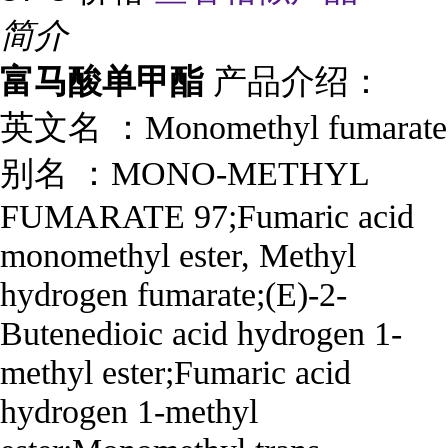
简介
富马酸单甲酯
产品介绍：
英文名 ：
Monomethyl fumarate
别名
：
MONO-METHYL
FUMARATE 97;Fumaric acid
monomethyl ester, Methyl
hydrogen fumarate;(E)-2-
Butenedioic acid hydrogen 1-
methyl ester;Fumaric acid
hydrogen 1-methyl