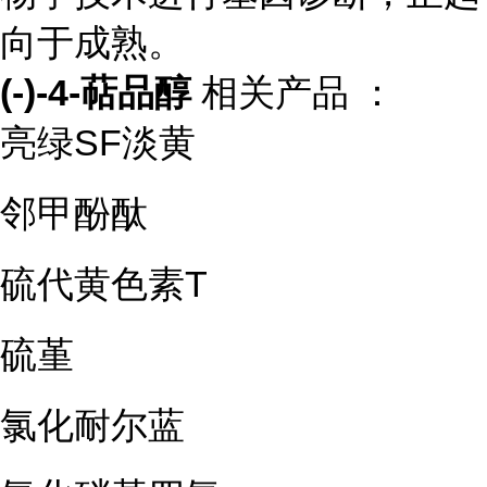
向于成熟。
(-)-4-萜品醇
相关产品 ：
亮绿SF淡黄
邻甲酚酞
硫代黄色素T
硫堇
氯化耐尔蓝