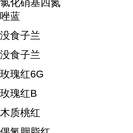
氯化硝基四氮
唑蓝
没食子兰
没食子兰
玫瑰红6G
玫瑰红B
木质桃红
偶氮胭脂红