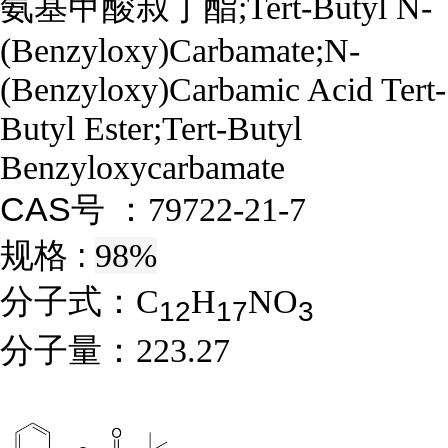
氨基甲酸叔丁酯;Tert-Butyl N-
(Benzyloxy)Carbamate;N-
(Benzyloxy)Carbamic Acid Tert-
Butyl Ester;Tert-Butyl
Benzyloxycarbamate
CAS号 ：
79722-21-7
规格 :
98%
分子式：
C
H
NO
1
2
1
7
3
分子量：
223.27