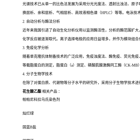
光谱技术已从单一的比色法发展为采用分光光度法、透射比浊法、原子
换层析、亲和层析、气相层析、高效液相色谱（HPLC）等等。电泳技
2. 自动分析与酶法分析
近年来我国引进了自动生化分析仪用以监测酶活性，分析的酶范围扩大
化学反应被逐渐取代。离子选择电极的应用日益增多，并作为模块组合
3. 免疫化学分析
随着单克隆抗体制备技术的广泛应用，免疫浊度法、酶免疫、荧光免疫、发
等载脂蛋白的测定，脂蛋白（a）测定、磷酸肌酸激酶同工酶（CK-MB
4. 分子生物学技术
在除了对蛋白质、代谢物等分子水平的研究外，采用分子生物学技术进
花生酸乙酯
相关产品 ：
帕帕尼科拉乌氏染色剂
灿烂绿
固蓝B盐