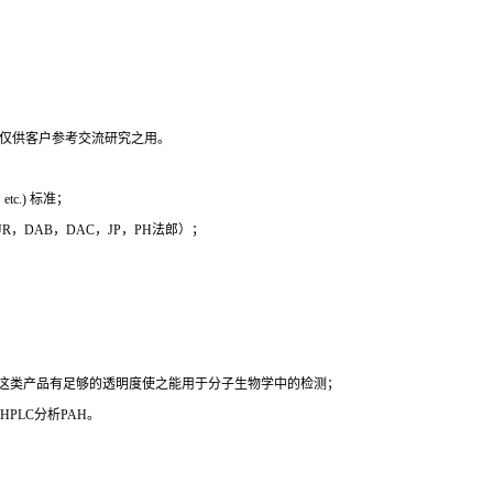
，仅供客户参考交流研究之用。
c.) 标准；
 EUR，DAB，DAC，JP，PH法郎）；
时这类产品有足够的透明度使之能用于分子生物学中的检测；
PLC分析PAH。