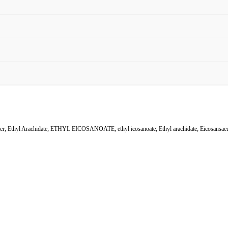
hidate; ETHYL EICOSANOATE; ethyl icosanoate; Ethyl arachidate; Eicosansaeure-aethy