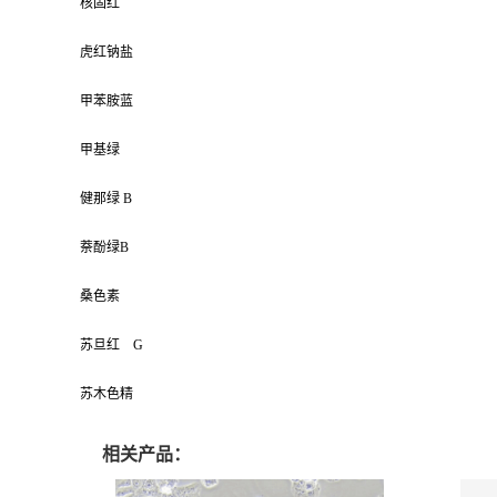
核固红
虎红钠盐
甲苯胺蓝
甲基绿
健那绿 B
萘酚绿B
桑色素
苏旦红 G
苏木色精
相关产品：