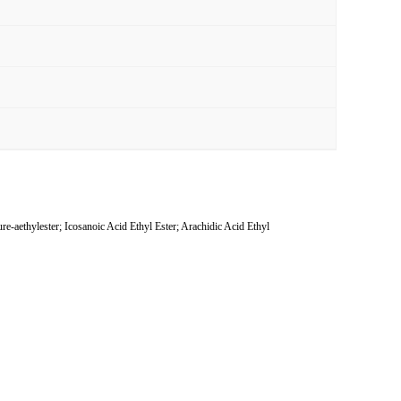
lester; Icosanoic Acid Ethyl Ester; Arachidic Acid Ethyl