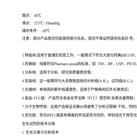
熔点： 44℃
沸点： 215℃ / 10mmHg
储存条件： -20℃
注意：部分产品我司仅能提供部分信息，我司不保证所提供信息的 性
1.特级纯:适用于普通实验室工作，一般情况下符合大部分药典(BP,USP，et
2.药典级：纯度符合Pharmaco-poeia的标准，如（NF，BP，USP，PH
3.分析纯：适用于分析、研究和质量质控等；
4.优级纯：这一级等同与大多数制造商的分析级(A.R.)，试剂级(R.G.)；
5.光谱纯：有很高的紫外线通透性，适用于严格格的红外光谱测试；
6.食品/ FCC级：产品符合食品化学法典（FCC）规范和 杂质含量限制；
7.分子生物学级：这类产品保证无酶从而避免了分析过程被-干扰，同
8.荧光级：荧光HPLC级是有梯度的并且是荧光控的，特别适合于用荧光H
生化试剂的技术分类:
1. 生化分离与分析技术