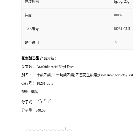
1g, 5g, 25g
包装规格
100%
纯度
18281-05-5
CAS编号
是否进口
否
花生酸乙酯
产品介绍：
英文名 ：
Arachidic Acid Ethyl Ester
别名
：
二十酸乙酯; 二十烷酸乙酯; 乙基花生酸酯;;Eicosanoic acid,ethyl ester; Ethyl Arac
CAS号 ：
18281-05-5
规格 :
98%
2
2
4
4
2
分子式：
C
H
O
分子量：
340.58