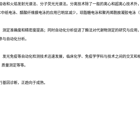
吸收和火焰发射光谱法、分子荧光光谱法。分离技术除了一般的离心和超离心技术外
术中纸电泳、醋酸纤维膜电泳的应用已明显减少，琼脂糖电泳和聚丙烯酰胺凝胶电泳（
，测定准确度和精密度提高；同时自动化分析促进了酶法对代谢物测定的研究与应用
参与自动化分析。
光免疫等自动化检测技术迅速发展，临床化学、免疫学学科与技术之间的交叉和相互渗透
）质量测定等等。
行基因诊断，正趋向于成熟。