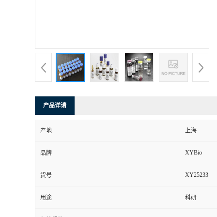
产品详请
产地
上海
XYBio
品牌
XY25233
货号
用途
科研