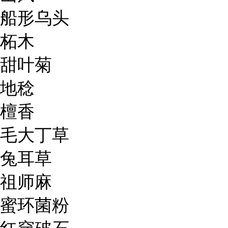
船形乌头
柘木
甜叶菊
地稔
檀香
毛大丁草
兔耳草
祖师麻
蜜环菌粉