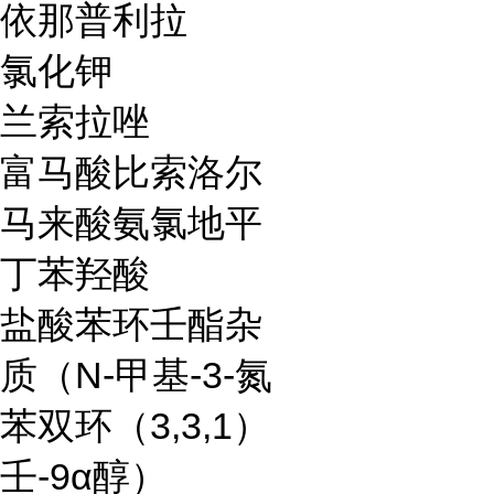
依那普利拉
氯化钾
兰索拉唑
富马酸比索洛尔
马来酸氨氯地平
丁苯羟酸
盐酸苯环壬酯杂
质（N-甲基-3-氮
苯双环（3,3,1）
壬-9α醇）