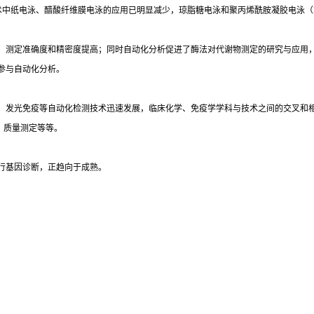
术中纸电泳、醋酸纤维膜电泳的应用已明显减少，琼脂糖电泳和聚丙烯酰胺凝胶电泳（
，测定准确度和精密度提高；同时自动化分析促进了酶法对代谢物测定的研究与应用
参与自动化分析。
光免疫等自动化检测技术迅速发展，临床化学、免疫学学科与技术之间的交叉和相互渗透
）质量测定等等。
行基因诊断，正趋向于成熟。