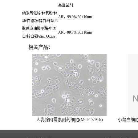
基准试剂
纳米氧化锌
/
锌氧粉
/
锌
AR
，
99.9%,30±10nm
华
/
白铅粉
/
锌白
/
环氧乙
酰蓖麻油酸甲酯
/
中国
AR
，
99.7%,50±10nm
白
/
锌白银
/Zinc Oxide
相关产品：
人乳腺阿霉素耐药细胞(MCF-7/Adr)
小鼠白细胞介