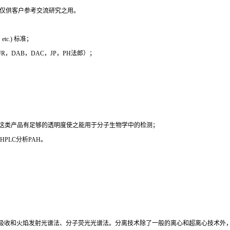
，仅供客户参考交流研究之用。
c.) 标准；
 EUR，DAB，DAC，JP，PH法郎）；
时这类产品有足够的透明度使之能用于分子生物学中的检测；
PLC分析PAH。
吸收和火焰发射光谱法、分子荧光光谱法。分离技术除了一般的离心和超离心技术外