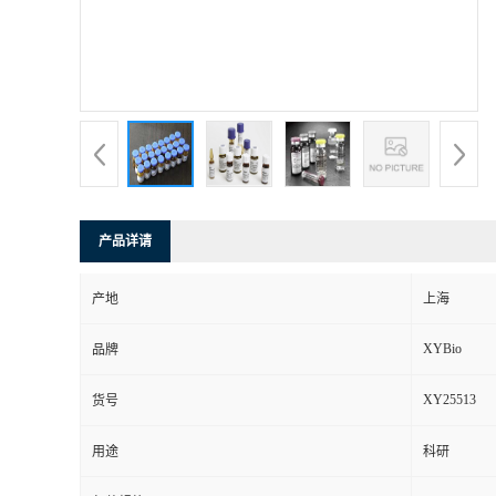
产品详请
产地
上海
XYBio
品牌
XY25513
货号
用途
科研