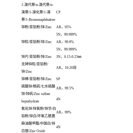
1-
溴代萘
/α-
溴代萘
/α-
溴萘
/1-
溴化萘
/1-
溴
CP
萘
/1-Bromonaphthalene
锌粉
/
亚铅粉
/
锌
/Zinc
AR
，
95%
5N
，
99.999%
锌粒
/
亚铅粉
/
锌
/Zinc
AR
，
99.8%
5N
，
99.999%
锌片
/
亚铅粉
/
锌
/Zinc
3N
，
0.15-0.25
㎜
无砷锌粒
/
亚铅粉
/
AR
，
10-20
目
锌
/Zinc
锌棒
/
亚铅粉
/
锌
/Zinc
SP
硫酸锌
/
皓矾
/
七水硫酸
AR
，
99.5%
锌
/
锌矾
/Zinc sulfate
4N
heptahydrate
氧化锌
/
锌氧粉
/
锌华
/
白
AR
，
99%
铅粉
/
锌白
/
环氧乙酰蓖
麻油酸甲酯
/
中国白
/
锌
4N
白银
/Zinc Oxide