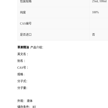
25ml, 100ml
包装规格
100%
纯度
CAS编号
是否进口
否
草果精油
产品介绍：
英文名 ：
别名
：
CAS号 ：
规格 :
分子式：
分子量：
外观： 液体
储存条件： RT