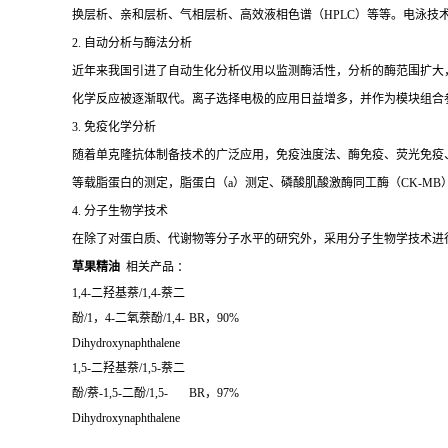
换层析、亲和层析、气相层析、高效液相色谱（HPLC）等等。电泳技
2. 自动分析与酶法分析
近年来我国引进了自动生化分析仪用以监测酶活性，分析的酶范围扩大
化学反应被逐渐取代。离子选择电极的应用日益增多，并作为模块组合
3. 免疫化学分析
随着单克隆抗体制备技术的广泛应用，免疫浊度法、酶免疫、荧光免疫、发
等载脂蛋白的测定，脂蛋白（a）测定、磷酸肌酸激酶同工酶（CK-MB
4. 分子生物学技术
在除了对蛋白质、代谢物等分子水平的研究外，采用分子生物学技术进
草果精油
相关产品 ：
1,4-
二羟基萘
/1,4-
萘二
酚
/1
，
4-
二氧萘酚
/1,4-
BR
，
90%
Dihydroxynaphthalene
1,5-
二羟基萘
/1,5-
萘二
酚
/
萘
-1,5-
二酚
/1,5-
BR
，
97%
Dihydroxynaphthalene