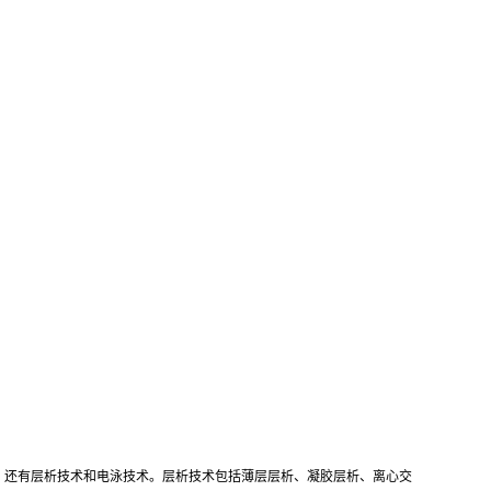
，还有层析技术和电泳技术。层析技术包括薄层层析、凝胶层析、离心交