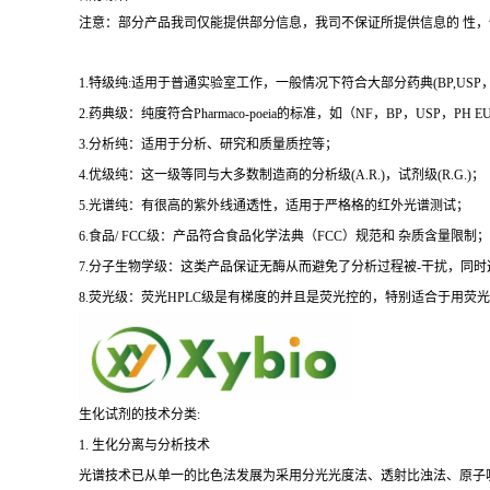
注意：部分产品我司仅能提供部分信息，我司不保证所提供信息的 性
1.特级纯:适用于普通实验室工作，一般情况下符合大部分药典(BP,USP，et
2.药典级：纯度符合Pharmaco-poeia的标准，如（NF，BP，USP，PH
3.分析纯：适用于分析、研究和质量质控等；
4.优级纯：这一级等同与大多数制造商的分析级(A.R.)，试剂级(R.G.)；
5.光谱纯：有很高的紫外线通透性，适用于严格格的红外光谱测试；
6.食品/ FCC级：产品符合食品化学法典（FCC）规范和 杂质含量限制；
7.分子生物学级：这类产品保证无酶从而避免了分析过程被-干扰，同
8.荧光级：荧光HPLC级是有梯度的并且是荧光控的，特别适合于用荧光H
生化试剂的技术分类:
1. 生化分离与分析技术
光谱技术已从单一的比色法发展为采用分光光度法、透射比浊法、原子