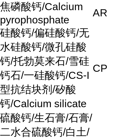
焦磷酸钙
/Calcium
AR
pyrophosphate
硅酸钙
/
偏硅酸钙
/
无
水硅酸钙
/
微孔硅酸
钙
/
托勃莫来石
/
雪硅
CP
钙石
/
一硅酸钙
/CS-I
型抗结块剂
/
矽酸
钙
/Calcium silicate
硫酸钙
/
生石膏
/
石膏
/
二水合硫酸钙
/
白土
/