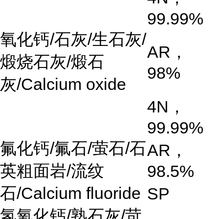
99.99%
氧化钙
/
石灰
/
生石灰
/
AR
，
煅烧石灰
/
煅石
98%
灰
/Calcium oxide
4N
，
99.99%
氟化钙
/
氟石
/萤石/石
AR
，
英粗面岩/流纹
98.5%
石/Calcium fluoride
SP
氢氧化钙
/
熟石灰
/
苛