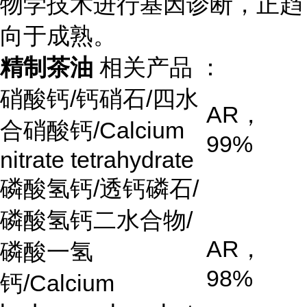
物学技术进行基因诊断，正趋
向于成熟。
精制茶油
相关产品 ：
硝酸钙
/
钙硝石
/
四水
AR
，
合硝酸钙
/Calcium
99%
nitrate tetrahydrate
磷酸氢钙
/
透钙磷石
/
磷酸氢钙二水合物
/
AR
，
磷酸一氢
98%
钙
/Calcium