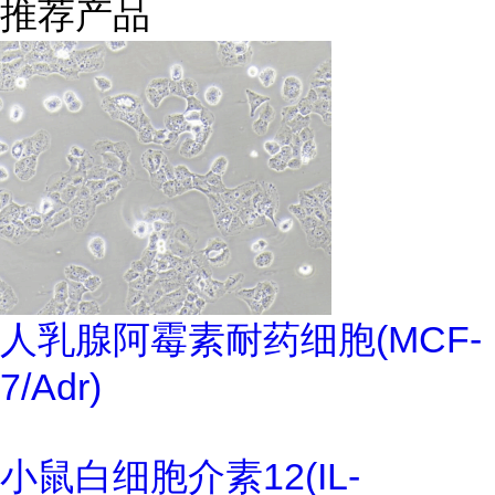
推荐产品
人乳腺阿霉素耐药细胞(MCF-
7/Adr)
小鼠白细胞介素12(IL-