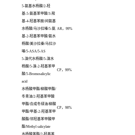
5-
氨基水杨酸
/2-
羟
基
-5-
氨基苯甲酸
/3-
羧
基
-4-
羟基苯胺
/
间氨基
水杨酸
/
马沙拉嗪
/5-
氨
AR
，
99%
基
-2-
羟基苯甲酸
/
氨水
杨酸
/
美沙拉秦
/
马拉沙
嗪
/5-ASA/5-AS
5-
溴代水杨酸
/5-
溴水
杨酸
/5-
溴
-2-
羟基苯甲
CP
，
99%
酸
/5-Bromosalicylic
acid
水杨酸甲酯
/
柳酸甲酯
/
冬青油
/2-
羟基苯甲酸
甲酯
/
合成冬绿油
/
柳酸
CP
，
98%
甲酯
/
甲基
-2-
羟基苯甲
酸酯
/
邻羟基苯甲酸甲
酯
/Methyl salicylate
水杨酸苯酯
/2-
羟基苯