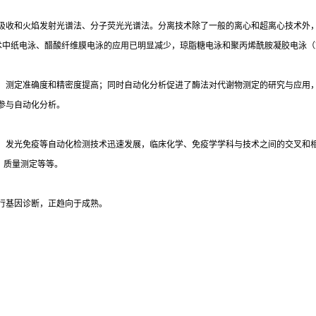
吸收和火焰发射光谱法、分子荧光光谱法。分离技术除了一般的离心和超离心技术外
术中纸电泳、醋酸纤维膜电泳的应用已明显减少，琼脂糖电泳和聚丙烯酰胺凝胶电泳（
，测定准确度和精密度提高；同时自动化分析促进了酶法对代谢物测定的研究与应用
参与自动化分析。
光免疫等自动化检测技术迅速发展，临床化学、免疫学学科与技术之间的交叉和相互渗透
）质量测定等等。
行基因诊断，正趋向于成熟。