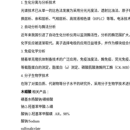
1. 生化分离与分析技术
光谱技术已从单一的比色法发展为采用分光光度法、透射比浊法、原子
换层析、亲和层析、气相层析、高效液相色谱（HPLC）等等。电泳技
2. 自动分析与酶法分析
近年来我国引进了自动生化分析仪用以监测酶活性，分析的酶范围扩大
化学反应被逐渐取代。离子选择电极的应用日益增多，并作为模块组合
3. 免疫化学分析
随着单克隆抗体制备技术的广泛应用，免疫浊度法、酶免疫、荧光免疫、发
等载脂蛋白的测定，脂蛋白（a）测定、磷酸肌酸激酶同工酶（CK-MB
4. 分子生物学技术
在除了对蛋白质、代谢物等分子水平的研究外，采用分子生物学技术进
木蜡酸
相关产品 ：
磺基水杨酸钠
/
磺柳酸
钠
/2-
羟基苯甲酸
-5-
磺
酸钠
/2-
羟基苯甲酸磺
AR
，
98%
酸钠
/Sodium
sulfosalicylate