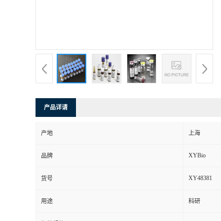
产品详请
产地
上海
XYBio
品牌
XY48381
货号
用途
科研