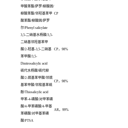
甲酸苯酯
/
萨罗
/
柳酸困
/
柳酸苯酯
/
邻羟基苯甲
CP
酸苯酯
/
柳酸困
/
萨罗
尔
/Phenyl salicylate
3,5-
二硝基水杨酸
/3,5-
二硝基邻羟基苯甲
酸
/2-
羟基
-3,5-
二硝基
CP
，
98%
苯甲酸
/3,5-
Dinitrosalicylic acid
硫代水杨酸
/
硫代柳
酸
/2-
巯基苯甲酸
/
邻巯
CP
，
98%
基苯甲酸
/
邻羧基苯硫
酚
/Thiosalicylic acid
甲苯
-4-
磺酸
/
对甲苯磺
酸
/4-
甲苯磺酸
/4-
甲基
AR
，
99%
苯磺酸
/
对甲基苯磺
酸
/PTSA