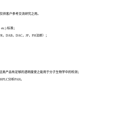
，仅供客户参考交流研究之用。
c.) 标准；
 EUR，DAB，DAC，JP，PH法郎）；
时这类产品有足够的透明度使之能用于分子生物学中的检测；
PLC分析PAH。