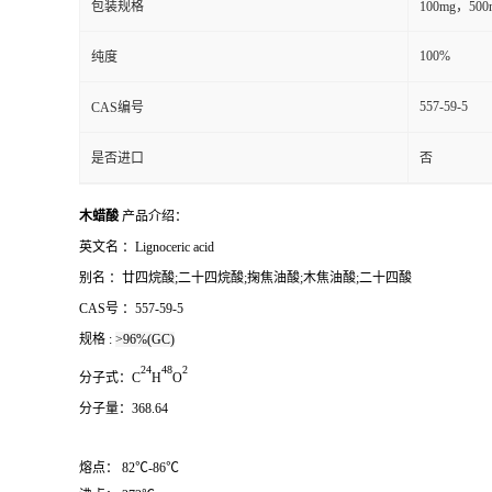
包装规格
100mg，500
100%
纯度
557-59-5
CAS编号
是否进口
否
木蜡酸
产品介绍：
英文名 ：
Lignoceric acid
别名
：
廿四烷酸;二十四烷酸;掬焦油酸;木焦油酸;二十四酸
CAS号 ：
557-59-5
规格 :
>96%(GC)
2
4
4
8
2
分子式：
C
H
O
分子量：
368.64
熔点： 82℃-86℃